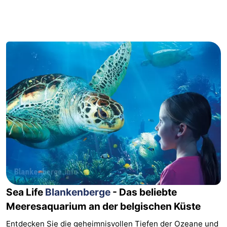
Garden
Blankenberge
Ferienhäuser
-
Beachside
-
Blankenberger
-
Duinen
Center
Hotels
Parcs
Zimmer
De
(mit
Lastminutes
Haan
Frühstück)
Strand
Sea Life
Blankenberge
- Das beliebte
Sehen
Meeresaquarium an der belgischen Küste
&
-
Entdecken Sie die geheimnisvollen Tiefen der Ozeane und