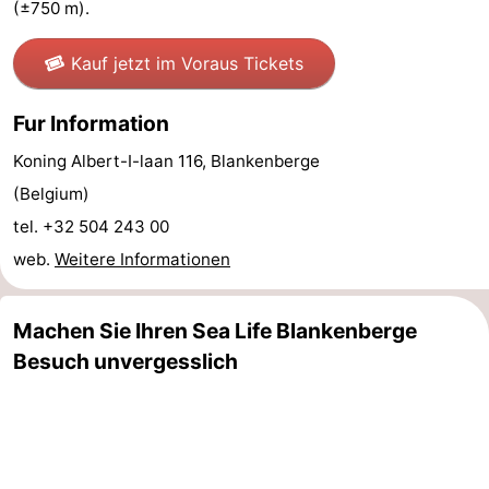
(±750 m).
Sluis
-
Kauf jetzt im Voraus Tickets
Cadzand
-
Fur Information
Natur
Westflandern
Koning Albert-I-laan 116, Blankenberge
Het
-
(Belgium)
tel. +32 504 243 00
Zwin
Brügge
-
web.
Weitere Informationen
Gent
-
Machen Sie Ihren Sea Life Blankenberge
Ypern
Die
Besuch unvergesslich
Küste
-
Natur
-
Het
Knokke-
-