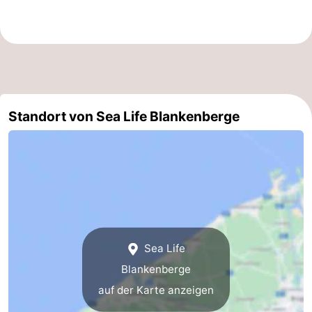
Zwin
Heist
Zeebrugge
-
Wenduine
-
De
-
Standort von Sea Life Blankenberge
Haan
Bredene
-
Ostende
-
Middelkerke
-
Westende
Wetter
Kontakt
Sea Life
Blankenberge
auf der Karte anzeigen