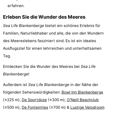
erfahren.
trinken
Praktisch
Erleben Sie die Wunder des Meeres
Forum
Sea Life Blankenberge
bietet ein schönes Erlebnis für
Route
Familien, Naturliebhaber und alle, die von den Wundern
des Meereslebens fasziniert sind. Es ist ein ideales
-
Ausflugsziel für einen lehrreichen und unterhaltsamen
Parken
-
Tag.
Küstetram
Medizin
Entdecken Sie die Wunder des Meeres bei
Sea Life
Blankenberge
!
Adressen
Region
Außerdem ist
Sea Life Blankenberge
in der Nähe der
Zeeuws-
folgenden Sehenswürdigkeiten:
Bowl Inn Blankenberge
Vlaanderen
-
(±225 m),
De Sportdoze
(±300 m),
O'Neill Beachclub
(±500 m),
De Fonteintjes
(±700 m) &
Lustige Velodroom
Nieuwvliet
-