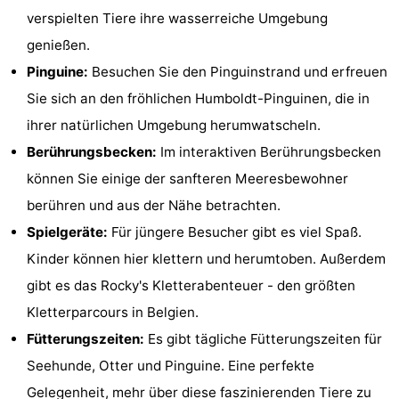
verspielten Tiere ihre wasserreiche Umgebung
Zentren
Dörfer
genießen.
&
Natur
Pinguine:
Besuchen Sie den Pinguinstrand und erfreuen
Sie sich an den fröhlichen Humboldt-Pinguinen, die in
Städte
Sport
ihrer natürlichen Umgebung herumwatscheln.
-
Berührungsbecken:
Im interaktiven Berührungsbecken
können Sie einige der sanfteren Meeresbewohner
Schwimmbader
-
berühren und aus der Nähe betrachten.
Radfahren
-
Spielgeräte:
Für jüngere Besucher gibt es viel Spaß.
Kinder können hier klettern und herumtoben. Außerdem
Wandern
-
gibt es das Rocky's Kletterabenteuer - den größten
Golfplatze
-
Kletterparcours in Belgien.
Fütterungszeiten:
Es gibt tägliche Fütterungszeiten für
Surfen
Essen
Seehunde, Otter und Pinguine. Eine perfekte
und
Veranstaltungen
Gelegenheit, mehr über diese faszinierenden Tiere zu