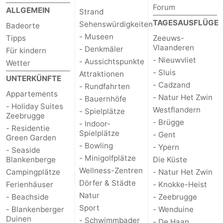
Forum
ALLGEMEIN
Strand
tun
Museen
-
TAGESAUSFLÜGE
Sehenswürdigkeiten
Badeorte
Denkmäler
-
- Museen
Tipps
Zeeuws-
Vlaanderen
- Denkmäler
Für kindern
Aussichtspunkte
Attraktionen
- Nieuwvliet
- Aussichtspunkte
Wetter
- Sluis
Attraktionen
UNTERKÜNFTE
-
- Cadzand
- Rundfahrten
Appartements
- Natur Het Zwin
- Bauernhöfe
Rundfahrten
-
- Holiday Suites
Westflandern
- Spielplätze
Zeebrugge
- Brügge
- Indoor-
Bauernhöfe
-
- Residentie
Spielplätze
- Gent
Green Garden
- Bowling
- Ypern
Spielplätze
-
- Seaside
- Minigolfplätze
Blankenberge
Die Küste
Indoor-
-
Wellness-Zentren
Campingplätze
- Natur Het Zwin
Dörfer & Städte
Ferienhäuser
- Knokke-Heist
Spielplätze
Bowling
-
Natur
- Beachside
- Zeebrugge
Sport
- Blankenberger
- Wenduine
Minigolfplätze
Wellness-
Duinen
- Schwimmbader
- De Haan