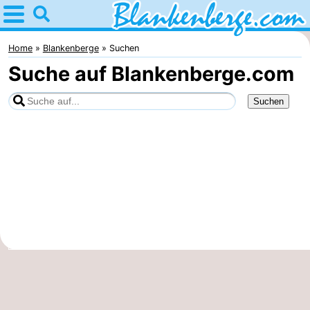
Home
Blankenberge
Home
Blankenberge
Suchen
Suche auf Blankenberge.com
Tipps
Für
Kindern
Übernachten
Appartements
-
Holiday
-
Suites
Residentie
-
Zeebrugge
Green
Seaside
Campingplätze