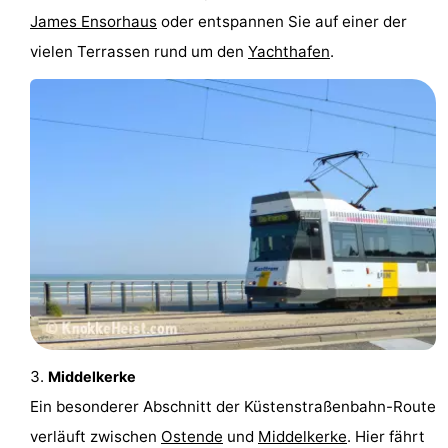
James Ensorhaus
oder entspannen Sie auf einer der
trinken
Praktisch
vielen Terrassen rund um den
Yachthafen
.
Forum
Route
-
Parken
-
Küstetram
Medizin
Adressen
Region
Zeeuws-
Middelkerke
Vlaanderen
-
Ein besonderer Abschnitt der Küstenstraßenbahn-Route
Nieuwvliet
-
verläuft zwischen
Ostende
und
Middelkerke
. Hier fährt