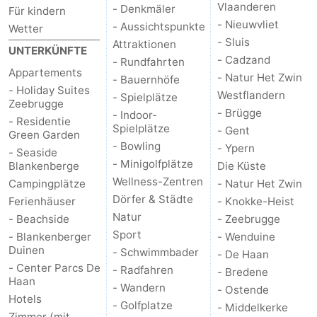
Vlaanderen
- Denkmäler
Für kindern
- Nieuwvliet
- Aussichtspunkte
Wetter
- Sluis
Attraktionen
UNTERKÜNFTE
- Cadzand
- Rundfahrten
Appartements
- Natur Het Zwin
- Bauernhöfe
- Holiday Suites
Westflandern
- Spielplätze
Zeebrugge
- Brügge
- Indoor-
- Residentie
Spielplätze
- Gent
Green Garden
- Bowling
- Ypern
- Seaside
- Minigolfplätze
Blankenberge
Die Küste
Wellness-Zentren
Campingplätze
- Natur Het Zwin
Dörfer & Städte
Ferienhäuser
- Knokke-Heist
Natur
- Beachside
- Zeebrugge
Sport
- Blankenberger
- Wenduine
Duinen
- Schwimmbader
- De Haan
- Center Parcs De
- Radfahren
- Bredene
Haan
- Wandern
- Ostende
Hotels
- Golfplatze
- Middelkerke
Zimmer (mit