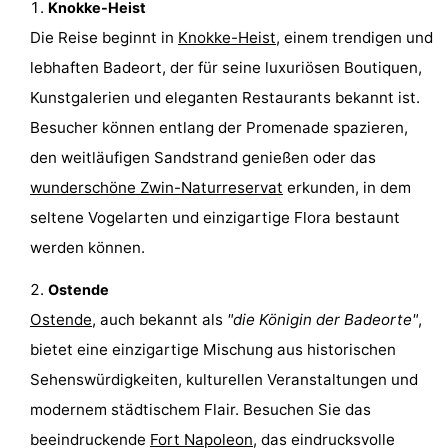
Knokke-Heist
Zentren
Dörfer
Die Reise beginnt in
Knokke-Heist
, einem trendigen und
lebhaften Badeort, der für seine luxuriösen Boutiquen,
&
Natur
Kunstgalerien und eleganten Restaurants bekannt ist.
Städte
Sport
Besucher können entlang der Promenade spazieren,
den weitläufigen Sandstrand genießen oder das
-
wunderschöne Zwin-Naturreservat
erkunden, in dem
Schwimmbader
-
seltene Vogelarten und einzigartige Flora bestaunt
werden können.
Radfahren
-
Ostende
Wandern
-
Ostende
, auch bekannt als
"die Königin der Badeorte"
,
Golfplatze
-
bietet eine einzigartige Mischung aus historischen
Sehenswürdigkeiten, kulturellen Veranstaltungen und
Surfen
Essen
modernem städtischem Flair. Besuchen Sie das
und
Veranstaltungen
beeindruckende
Fort Napoleon
, das eindrucksvolle