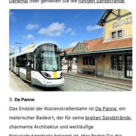
Denkmal
oder genießen Sie die
ruhigen Sandstrände
.
Zwin
Heist
Zeebrugge
-
Wenduine
-
De
-
Haan
Bredene
-
Ostende
-
Middelkerke
-
Westende
Wetter
De Panne
Kontakt
Das Endziel der Küstenstraßenbahn ist
De Panne
, ein
malerischer Badeort, der für seine
breiten Sandstrände
,
charmante Architektur und weitläufige
Naturschutzgebiete bekannt ist. Hier finden Sie das