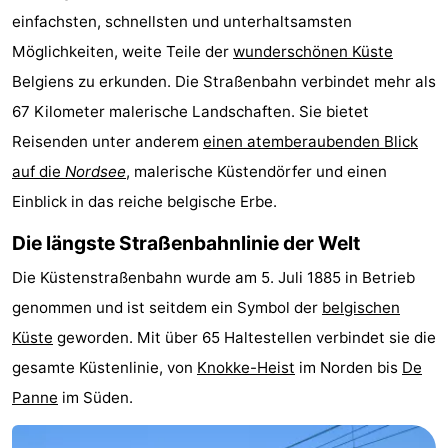
einfachsten, schnellsten und unterhaltsamsten
Garden
Blankenberge
Ferienhäuser
Möglichkeiten, weite Teile der
wunderschönen Küste
-
Belgiens zu erkunden. Die Straßenbahn verbindet mehr als
67 Kilometer malerische Landschaften. Sie bietet
Beachside
-
Reisenden unter anderem
einen atemberaubenden Blick
Blankenberger
-
auf die
Nordsee
, malerische Küstendörfer und einen
Einblick in das reiche belgische Erbe.
Duinen
Center
Hotels
Die längste Straßenbahnlinie der Welt
Parcs
Zimmer
Die Küstenstraßenbahn wurde am 5. Juli 1885 in Betrieb
De
(mit
Lastminutes
genommen und ist seitdem ein Symbol der
belgischen
Küste
geworden. Mit über 65 Haltestellen verbindet sie die
Haan
Frühstück)
Strand
gesamte Küstenlinie, von
Knokke-Heist
im Norden bis
De
Sehen
Panne
im Süden.
&
-