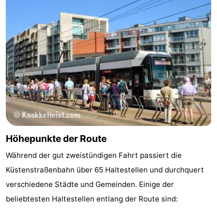
tun
Museen
-
Denkmäler
-
Aussichtspunkte
Attraktionen
-
Rundfahrten
-
Bauernhöfe
-
Höhepunkte der Route
Spielplätze
-
Während der gut zweistündigen Fahrt passiert die
Indoor-
-
Küstenstraßenbahn über 65 Haltestellen und durchquert
verschiedene Städte und Gemeinden. Einige der
Spielplätze
Bowling
-
beliebtesten Haltestellen entlang der Route sind:
Minigolfplätze
Wellness-