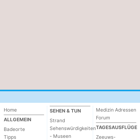
Home
Medizin Adressen
SEHEN & TUN
Forum
ALLGEMEIN
Strand
TAGESAUSFLÜGE
Sehenswürdigkeiten
Badeorte
- Museen
Tipps
Zeeuws-