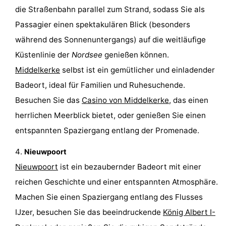
die Straßenbahn parallel zum Strand, sodass Sie als
Sluis
-
Passagier einen spektakulären Blick (besonders
Cadzand
-
während des Sonnenuntergangs) auf die weitläufige
Küstenlinie der
Nordsee
genießen können.
Natur
Westflandern
Middelkerke
selbst ist ein gemütlicher und einladender
Het
-
Badeort, ideal für Familien und Ruhesuchende.
Besuchen Sie das
Casino von Middelkerke
, das einen
Zwin
Brügge
-
herrlichen Meerblick bietet, oder genießen Sie einen
Gent
-
entspannten Spaziergang entlang der Promenade.
Nieuwpoort
Ypern
Die
Nieuwpoort
ist ein bezaubernder Badeort mit einer
Küste
-
reichen Geschichte und einer entspannten Atmosphäre.
Machen Sie einen Spaziergang entlang des Flusses
Natur
-
IJzer, besuchen Sie das beeindruckende
König Albert I-
Het
Knokke-
-