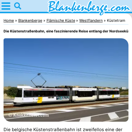
Home
Blankenberge
Home
Blankenberge
Flämische Küste
Westflandern
Küstetram
Die Küstenstraßenbahn, eine faszinierende Reise entlang der Nordseeküst
Tipps
Für
Kindern
Übernachten
Appartements
-
Holiday
-
Suites
Residentie
-
Zeebrugge
Green
Seaside
Campingplätze
Die belgische Küstenstraßenbahn ist zweifellos eine der