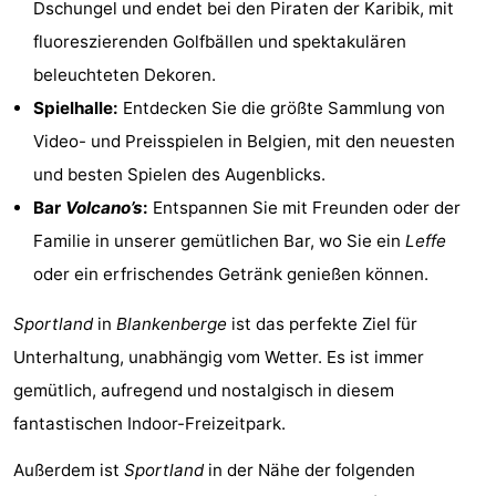
Dschungel und endet bei den Piraten der Karibik, mit
tun
Museen
-
fluoreszierenden Golfbällen und spektakulären
beleuchteten Dekoren.
Denkmäler
-
Spielhalle:
Entdecken Sie die größte Sammlung von
Aussichtspunkte
Attraktionen
Video- und Preisspielen in Belgien, mit den neuesten
und besten Spielen des Augenblicks.
-
Bar
Volcano’s
:
Entspannen Sie mit Freunden oder der
Rundfahrten
-
Familie in unserer gemütlichen Bar, wo Sie ein
Leffe
oder ein erfrischendes Getränk genießen können.
Bauernhöfe
-
Sportland
in
Blankenberge
ist das perfekte Ziel für
Spielplätze
-
Unterhaltung, unabhängig vom Wetter. Es ist immer
Indoor-
-
gemütlich, aufregend und nostalgisch in diesem
fantastischen Indoor-Freizeitpark.
Spielplätze
Bowling
-
Außerdem ist
Sportland
in der Nähe der folgenden
Minigolfplätze
Wellness-