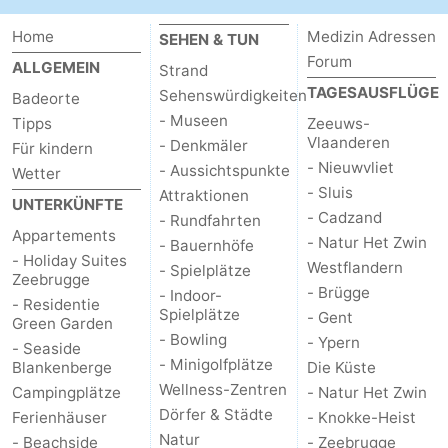
Zwin
Heist
Zeebrugge
-
Home
Medizin Adressen
SEHEN & TUN
Forum
ALLGEMEIN
Strand
Wenduine
-
TAGESAUSFLÜGE
Sehenswürdigkeiten
Badeorte
- Museen
Tipps
Zeeuws-
De
-
Vlaanderen
- Denkmäler
Für kindern
- Nieuwvliet
Haan
Bredene
-
- Aussichtspunkte
Wetter
- Sluis
Attraktionen
UNTERKÜNFTE
Ostende
-
- Cadzand
- Rundfahrten
Appartements
- Natur Het Zwin
- Bauernhöfe
Middelkerke
-
- Holiday Suites
Westflandern
- Spielplätze
Zeebrugge
- Brügge
- Indoor-
Westende
Wetter
- Residentie
Spielplätze
- Gent
Green Garden
- Bowling
- Ypern
- Seaside
Kontakt
- Minigolfplätze
Blankenberge
Die Küste
Wellness-Zentren
Campingplätze
- Natur Het Zwin
Dörfer & Städte
Ferienhäuser
- Knokke-Heist
Natur
- Beachside
- Zeebrugge