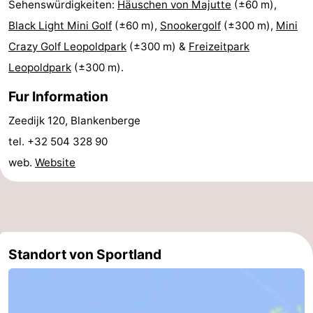
Sehenswürdigkeiten:
Häuschen von Majutte
(±60 m),
Zentren
Dörfer
Black Light Mini Golf
(±60 m),
Snookergolf
(±300 m),
Mini
Crazy Golf Leopoldpark
(±300 m) &
Freizeitpark
&
Natur
Leopoldpark
(±300 m).
Städte
Sport
Fur Information
-
Zeedijk 120, Blankenberge
tel. +32 504 328 90
Schwimmbader
-
web.
Website
Radfahren
-
Wandern
-
Golfplatze
-
Standort von Sportland
Surfen
Essen
und
Veranstaltungen