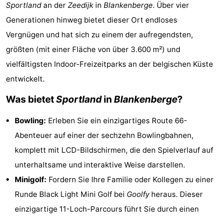
Sportland
an der
Zeedijk
in
Blankenberge
. Über vier
Garden
Blankenberge
Ferienhäuser
Generationen hinweg bietet dieser Ort endloses
-
Vergnügen und hat sich zu einem der aufregendsten,
größten (mit einer Fläche von über 3.600 m²) und
Beachside
-
vielfältigsten Indoor-Freizeitparks an der belgischen Küste
Blankenberger
-
entwickelt.
Was bietet
Sportland
in
Blankenberge
?
Duinen
Center
Hotels
Bowling:
Erleben Sie ein einzigartiges Route 66-
Parcs
Zimmer
Abenteuer auf einer der sechzehn Bowlingbahnen,
De
(mit
Lastminutes
komplett mit LCD-Bildschirmen, die den Spielverlauf auf
unterhaltsame und interaktive Weise darstellen.
Haan
Frühstück)
Strand
Minigolf:
Fordern Sie Ihre Familie oder Kollegen zu einer
Sehen
Runde Black Light Mini Golf bei
Goolfy
heraus. Dieser
einzigartige 11-Loch-Parcours führt Sie durch einen
&
-