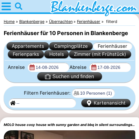
Home
Blankenberge
Home
Blankenberge
Übernachten
Ferienhäuser
filterd
Ferienhäuser für 10 Personen in Blankenberge
Tipps
Appartements
Campingplätze
Ferienhäuser
Für
Ferienparks
Hotels
Zimmer (mit Frühstück)
Kindern
Übernachten
Anreise
Abreise
Appartements
Suchen und finden
-
Filtern Ferienhäuser:
Kartenansicht
Holiday
-
Suites
Residentie
-
MOLO house cosy house with sunny garden and bbq in silent surroundings near the BEACH ideal for families and quiet groups 15 km from BRUGES
Zeebrugge
Green
Seaside
Campingplätze