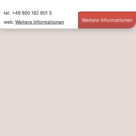
Zwin
Heist
Zeebrugge
-
tel. +49 800 182 601 3
Weitere Informationen
web.
Weitere Informationen
Wenduine
-
De
-
Haan
Bredene
-
Ostende
-
Middelkerke
-
Westende
Wetter
Kontakt