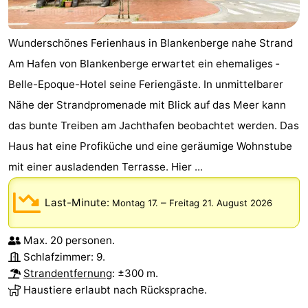
Sluis
-
Wunderschönes Ferienhaus in Blankenberge nahe Strand
Cadzand
-
Am Hafen von ­Blankenberge erwartet ein ehemaliges ­
Belle-Epoque-Hotel seine Feriengäste. In unmittelbarer
Natur
Westflandern
Nähe der Strandpromenade mit Blick auf das Meer kann
Het
-
das bunte Treiben am Jachthafen beobachtet werden. Das
Haus hat eine Profiküche und eine geräumige Wohnstube
Zwin
Brügge
-
mit einer ausladenden Terrasse. Hier ...
Gent
-
Last-Minute:
–
Montag 17.
Freitag 21. August 2026
Ypern
Die
Küste
-
Max. 20 personen.
Schlafzimmer: 9.
Natur
-
Strandentfernung
: ±300 m.
Haustiere erlaubt nach Rücksprache.
Het
Knokke-
-