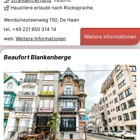
Strandentfernung
: ±650 m.
Haustiere erlaubt nach Rücksprache.
trinken
Praktisch
Wenduinesteenweg 150, De Haan
Forum
tel. +49 221 650 314 14
Weitere Informationen
Route
web.
Weitere Informationen
-
Beaufort Blankenberge
Parken
-
Küstetram
Medizin
Adressen
Region
Zeeuws-
Vlaanderen
-
Nieuwvliet
-