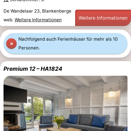
tun
Museen
-
De Wandelaar 23, Blankenberge
Weitere Informationen
web.
Weitere Informationen
Denkmäler
-
Aussichtspunkte
Attraktionen
Nachfolgend auch Ferienhäuser für mehr als 10
»
-
Personen.
Rundfahrten
-
Premium 12 – HA1824
Bauernhöfe
-
Spielplätze
-
Indoor-
-
Spielplätze
Bowling
-
Minigolfplätze
Wellness-