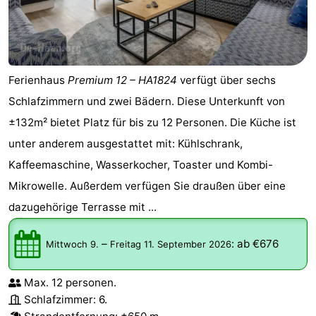
Zentren
Dörfer
&
Natur
Ferienhaus
Premium 12 – HA1824
verfügt über sechs
Städte
Sport
Schlafzimmern und zwei Bädern. Diese Unterkunft von
-
±132m² bietet Platz für bis zu 12 Personen. Die Küche ist
unter anderem ausgestattet mit: Kühlschrank,
Schwimmbader
-
Kaffeemaschine, Wasserkocher, Toaster und Kombi-
Radfahren
-
Mikrowelle. Außerdem verfügen Sie draußen über eine
dazugehörige Terrasse mit ...
Wandern
-
Golfplatze
-
–
:
ab €676
Mittwoch 9.
Freitag 11. September 2026
Surfen
Essen
Max. 12 personen.
Schlafzimmer: 6.
und
Veranstaltungen