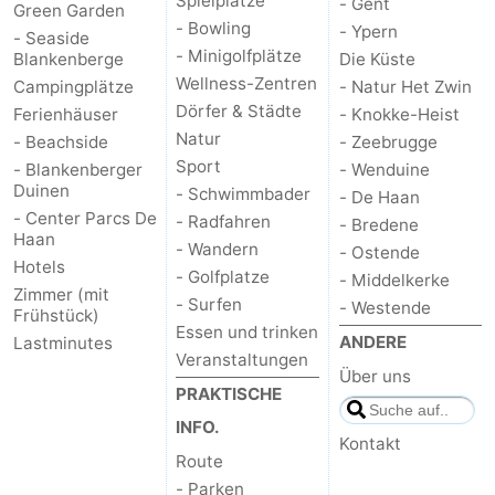
Spielplätze
- Gent
Green Garden
- Bowling
- Ypern
- Seaside
- Minigolfplätze
Blankenberge
Die Küste
Wellness-Zentren
Campingplätze
- Natur Het Zwin
Dörfer & Städte
Ferienhäuser
- Knokke-Heist
Natur
- Beachside
- Zeebrugge
Sport
- Blankenberger
- Wenduine
Duinen
- Schwimmbader
- De Haan
- Center Parcs De
- Radfahren
- Bredene
Haan
- Wandern
- Ostende
Hotels
- Golfplatze
- Middelkerke
Zimmer (mit
- Surfen
- Westende
Frühstück)
Essen und trinken
ANDERE
Lastminutes
Veranstaltungen
Über uns
PRAKTISCHE
INFO.
Kontakt
Route
- Parken