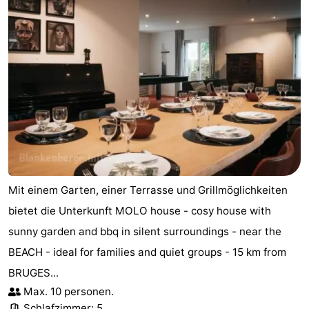
Garden
Blankenberge
Ferienhäuser
-
Beachside
-
Blankenberger
-
Duinen
Center
Hotels
Parcs
Zimmer
Mit einem Garten, einer Terrasse und Grillmöglichkeiten
De
(mit
Lastminutes
bietet die Unterkunft MOLO house - cosy house with
sunny garden and bbq in silent surroundings - near the
Haan
Frühstück)
Strand
BEACH - ideal for families and quiet groups - 15 km from
Sehen
BRUGES...
Max. 10 personen.
&
-
Schlafzimmer: 5.