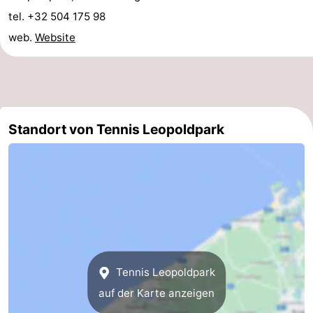
tel. +32 504 175 98
tun
Museen
-
web.
Website
Denkmäler
-
Aussichtspunkte
Attraktionen
-
Standort von Tennis Leopoldpark
Rundfahrten
-
Bauernhöfe
-
Spielplätze
-
Indoor-
-
Spielplätze
Bowling
-
Tennis Leopoldpark
auf der Karte anzeigen
Minigolfplätze
Wellness-