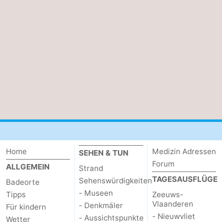
trinken
Praktisch
Forum
Route
-
Parken
-
Küstetram
Medizin
Adressen
Region
Home
Medizin Adressen
SEHEN & TUN
Forum
ALLGEMEIN
Strand
Zeeuws-
TAGESAUSFLÜGE
Sehenswürdigkeiten
Badeorte
- Museen
Vlaanderen
-
Tipps
Zeeuws-
Vlaanderen
- Denkmäler
Für kindern
Nieuwvliet
-
- Nieuwvliet
- Aussichtspunkte
Wetter