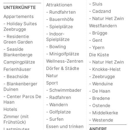
- Sluis
Attraktionen
UNTERKÜNFTE
Sluis
-
- Cadzand
- Rundfahrten
Appartements
- Natur Het Zwin
- Bauernhöfe
Cadzand
-
- Holiday Suites
Westflandern
- Spielplätze
Zeebrugge
- Brügge
- Indoor-
Natur
Westflandern
- Residentie
Spielplätze
- Gent
Green Garden
- Bowling
- Ypern
Het
-
- Seaside
- Minigolfplätze
Blankenberge
Die Küste
Wellness-Zentren
Zwin
Brügge
-
Campingplätze
- Natur Het Zwin
Dörfer & Städte
Ferienhäuser
- Knokke-Heist
Gent
-
Natur
- Beachside
- Zeebrugge
Sport
- Blankenberger
- Wenduine
Ypern
Die
Duinen
- Schwimmbader
- De Haan
- Center Parcs De
- Radfahren
- Bredene
Küste
-
Haan
- Wandern
- Ostende
Hotels
- Golfplatze
- Middelkerke
Natur
-
Zimmer (mit
- Surfen
- Westende
Frühstück)
Essen und trinken
Het
Knokke-
-
ANDERE
Lastminutes