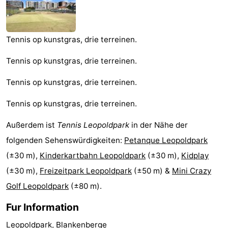
Garden
Blankenberge
Ferienhäuser
-
Tennis op kunstgras, drie terreinen.
Beachside
-
Tennis op kunstgras, drie terreinen.
Blankenberger
-
Tennis op kunstgras, drie terreinen.
Tennis op kunstgras, drie terreinen.
Duinen
Center
Hotels
Außerdem ist
Tennis Leopoldpark
in der Nähe der
Parcs
Zimmer
folgenden Sehenswürdigkeiten:
Petanque Leopoldpark
De
(mit
Lastminutes
(±30 m),
Kinderkartbahn Leopoldpark
(±30 m),
Kidplay
(±30 m),
Freizeitpark Leopoldpark
(±50 m) &
Mini Crazy
Haan
Frühstück)
Strand
Golf Leopoldpark
(±80 m).
Sehen
Fur Information
&
-
Leopoldpark, Blankenberge