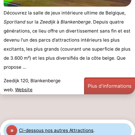
jeux
Parcours
Centres
Découvrez la salle de jeux intérieure ultime de Belgique,
Sportland
sur la
Zeedijk
à
Blankenberge
. Depuis quatre
intérieures
de
de
Villages
générations, ce lieu offre un divertissement sans fin et est
mini-
bien-
&
Nature
devenu l'un des parcs d'attractions intérieurs les plus
excitants, les plus grands (couvrant une superficie de plus
golf
être
villes
Sports
de 3.600 m²) et les plus diversifiés de la côte belge. Que
-
propose ...
Piscines
-
Zeedijk 120, Blankenberge
Plus d'informations
web.
Website
Faire
-
du
Randonnée
-
vélo
Terrains
-
»
Ci-dessous nos autres Attractions
.
de
Surfen
-