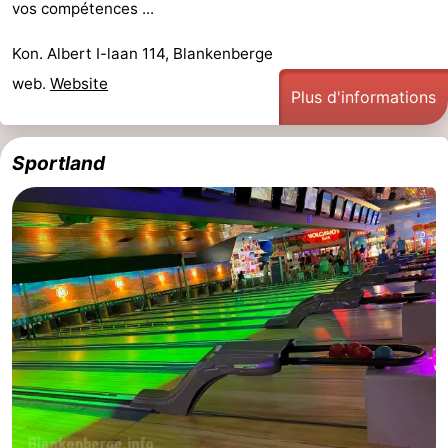
vos compétences ...
faire
d'intérêt
-
Kon. Albert I-laan 114, Blankenberge
Musées
-
web.
Website
Plus d'informations
Monuments
-
Sportland
Points
Attractions
de
-
vue
Croisières
-
Fermes
-
Terrains
-
de
Aires
-
jeux
de
Bowling
-