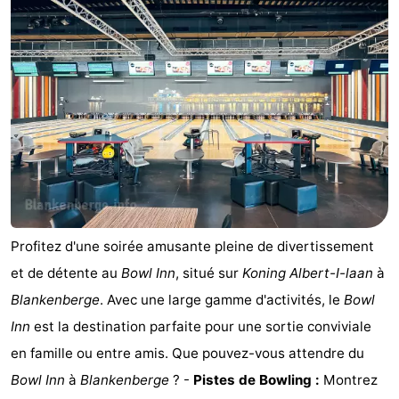
Garden
Blankenberge
Chambre
d'hôtes
Chaumières
-
Beachside
-
Blankenberger
-
Duinen
Center
Hôtels
Profitez d'une soirée amusante pleine de divertissement
Parcs
Last
et de détente au
Bowl Inn
, situé sur
Koning Albert-I-laan
à
Blankenberge
. Avec une large gamme d'activités, le
Bowl
De
minutes
Plages
Inn
est la destination parfaite pour une sortie conviviale
Haan
Voir
en famille ou entre amis. Que pouvez-vous attendre du
Bowl Inn
à
Blankenberge
? -
Pistes de Bowling :
Montrez
et
Lieux