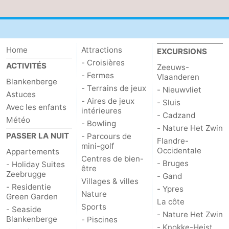
Vlaanderen
-
Nieuwvliet
-
Home
Attractions
EXCURSIONS
- Croisières
Sluis
-
ACTIVITÉS
Zeeuws-
- Fermes
Vlaanderen
Blankenberge
Cadzand
-
- Terrains de jeux
- Nieuwvliet
Astuces
- Aires de jeux
- Sluis
Avec les enfants
Nature
Flandre-
intérieures
- Cadzand
Météo
- Bowling
- Nature Het Zwin
Het
Occidentale
-
PASSER LA NUIT
- Parcours de
Flandre-
mini-golf
Occidentale
Appartements
Zwin
Bruges
-
Centres de bien-
- Bruges
- Holiday Suites
être
Zeebrugge
- Gand
Gand
-
Villages & villes
- Residentie
- Ypres
Nature
Green Garden
Ypres
La
La côte
Sports
- Seaside
- Nature Het Zwin
Blankenberge
- Piscines
côte
-
- Knokke-Heist