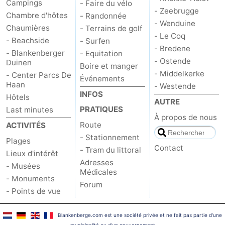
Campings
- Faire du vélo
- Zeebrugge
Chambre d'hôtes
- Randonnée
Nature
-
- Wenduine
Chaumières
- Terrains de golf
- Le Coq
Het
Knokke-
-
- Beachside
- Surfen
- Bredene
- Blankenberger
- Equitation
- Ostende
Duinen
Zwin
Heist
Zeebrugge
-
Boire et manger
- Middelkerke
- Center Parcs De
Événements
Haan
Wenduine
-
- Westende
INFOS
Hôtels
AUTRE
Le
-
PRATIQUES
Last minutes
À propos de nous
Route
ACTIVITÉS
Coq
Bredene
-
- Stationnement
Plages
Contact
- Tram du littoral
Ostende
-
Lieux d'intérêt
Adresses
- Musées
Médicales
Middelkerke
-
- Monuments
Forum
- Points de vue
Westende
Météo
Blankenberge.com est une société privée et ne fait pas partie d'une
Contact
municipalité ou d'un gouvernement