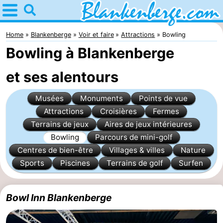
Home
Blankenberge
Home
Blankenberge
Voir et faire
Attractions
Bowling
Bowling à Blankenberge
Astuces
et ses alentours
Avec
Musées
Monuments
Points de vue
les
Passer
Attractions
Croisières
Fermes
enfants
la
Appartements
Terrains de jeux
Aires de jeux intérieures
Bowling
Parcours de mini-golf
nuit
-
Centres de bien-être
Villages & villes
Nature
Sports
Piscines
Terrains de golf
Surfen
Holiday
-
Suites
Residentie
-
Bowl Inn Blankenberge
Zeebrugge
Green
Seaside
Campings