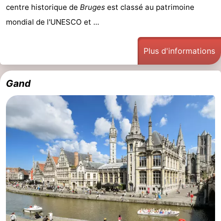
centre historique de
Bruges
est classé au patrimoine
jeux
Parcours
Centres
mondial de l'UNESCO et ...
intérieures
de
de
Villages
Plus d'informations
mini-
bien-
&
Nature
golf
être
villes
Sports
Gand
-
Piscines
-
Faire
-
du
Randonnée
-
vélo
Terrains
-
de
Surfen
-