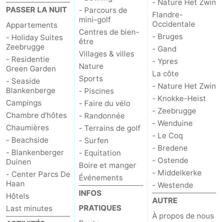
- Nature Het Zwin
PASSER LA NUIT
- Parcours de
Flandre-
mini-golf
Occidentale
Appartements
Centres de bien-
- Bruges
- Holiday Suites
être
Zeebrugge
- Gand
Villages & villes
- Residentie
- Ypres
Nature
Green Garden
La côte
Sports
- Seaside
- Nature Het Zwin
Blankenberge
- Piscines
- Knokke-Heist
Campings
- Faire du vélo
- Zeebrugge
Chambre d'hôtes
- Randonnée
- Wenduine
Chaumières
- Terrains de golf
- Le Coq
- Beachside
- Surfen
- Bredene
- Blankenberger
- Equitation
- Ostende
Duinen
Boire et manger
- Middelkerke
- Center Parcs De
Événements
Haan
- Westende
INFOS
Hôtels
AUTRE
PRATIQUES
Last minutes
À propos de nous