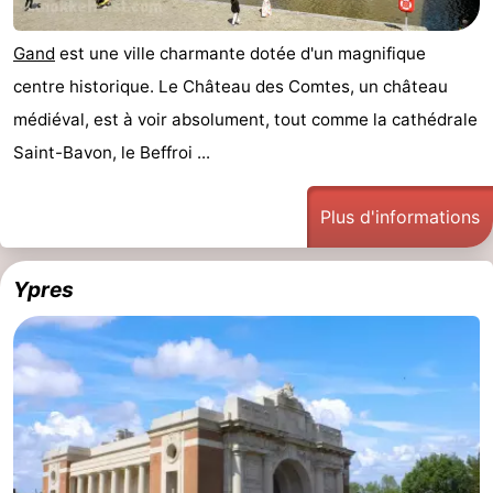
golf
Equitation
Boire
Gand
est une ville charmante dotée d'un magnifique
et
Événements
centre historique. Le Château des Comtes, un château
médiéval, est à voir absolument, tout comme la cathédrale
manger
Pratiques
Saint-Bavon, le Beffroi ...
Forum
Plus d'informations
Route
-
Ypres
Stationnement
-
Tram
Adresses
du
Médicales
Région
littoral
Zeeuws-