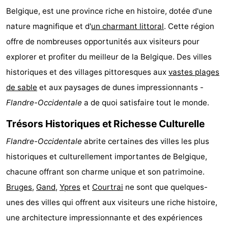
Belgique, est une province riche en histoire, dotée d'une
Garden
Blankenberge
Chambre
nature magnifique et d'
un charmant littoral
. Cette région
d'hôtes
Chaumières
offre de nombreuses opportunités aux visiteurs pour
explorer et profiter du meilleur de la Belgique. Des villes
-
historiques et des villages pittoresques aux
vastes plages
Beachside
-
de sable
et aux paysages de dunes impressionnants -
Flandre-Occidentale
a de quoi satisfaire tout le monde.
Blankenberger
-
Trésors Historiques et Richesse Culturelle
Duinen
Center
Hôtels
Flandre-Occidentale
abrite certaines des villes les plus
Parcs
Last
historiques et culturellement importantes de Belgique,
chacune offrant son charme unique et son patrimoine.
De
minutes
Plages
Bruges
,
Gand
,
Ypres
et
Courtrai
ne sont que quelques-
Haan
Voir
unes des villes qui offrent aux visiteurs une riche histoire,
une architecture impressionnante et des expériences
et
Lieux