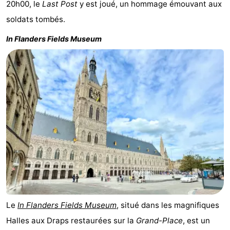
20h00, le
Last Post
y est joué, un hommage émouvant aux
Nature
-
soldats tombés.
In Flanders Fields Museum
Het
Knokke-
-
Zwin
Heist
Zeebrugge
-
Wenduine
-
Le
-
Coq
Bredene
-
Ostende
-
Middelkerke
-
Westende
Météo
Le
In Flanders Fields Museum
, situé dans les magnifiques
Halles aux Draps restaurées sur la
Grand-Place
, est un
Contact