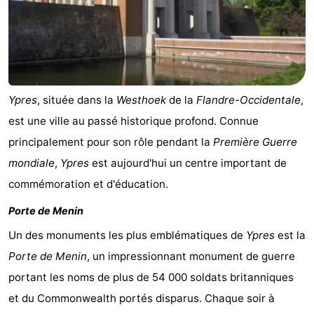
Vlaanderen
-
Nieuwvliet
-
Sluis
-
Ypres
, située dans la
Westhoek
de la
Flandre-Occidentale
,
Cadzand
-
est une ville au passé historique profond. Connue
principalement pour son rôle pendant la
Première Guerre
Nature
Flandre-
mondiale
,
Ypres
est aujourd'hui un centre important de
Het
Occidentale
-
commémoration et d'éducation.
Porte de Menin
Zwin
Bruges
-
Un des monuments les plus emblématiques de
Ypres
est la
Gand
-
Porte de Menin
, un impressionnant monument de guerre
Ypres
La
portant les noms de plus de 54 000 soldats britanniques
et du Commonwealth portés disparus. Chaque soir à
côte
-