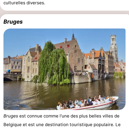
culturelles diverses.
faire
d'intérêt
-
Musées
-
Bruges
Monuments
-
Points
Attractions
de
-
vue
Croisières
-
Fermes
-
Terrains
-
de
Aires
-
Bruges
est connue comme l'une des plus belles villes de
jeux
de
Bowling
-
Belgique et est une destination touristique populaire. Le