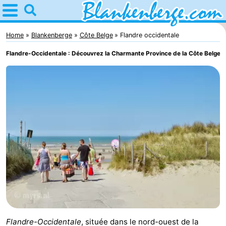
Home
Blankenberge
Home
Blankenberge
Côte Belge
Flandre occidentale
Flandre-Occidentale : Découvrez la Charmante Province de la Côte Belge
Astuces
Avec
les
Passer
enfants
la
Appartements
nuit
-
Holiday
-
Suites
Residentie
-
Zeebrugge
Green
Seaside
Campings
Flandre-Occidentale
, située dans le nord-ouest de la