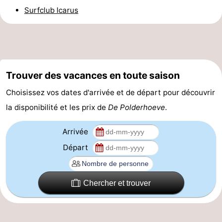
Surfclub Icarus
golf
Equitation
Boire
et
Événements
manger
Pratiques
Trouver des vacances en toute saison
Forum
Choisissez vos dates d'arrivée et de départ pour découvrir
Route
la disponibilité et les prix de
De Polderhoeve
.
-
Arrivée
Départ
Stationnement
-
Tram
Adresses
Chercher et trouver
du
Médicales
Région
littoral
Zeeuws-