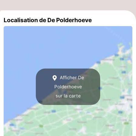
Vlaanderen
-
Localisation de De Polderhoeve
Nieuwvliet
-
Sluis
-
Cadzand
-
Nature
Flandre-
Afficher De
Het
Occidentale
-
Polderhoeve
Zwin
Bruges
-
sur la carte
Gand
-
Ypres
La
côte
-