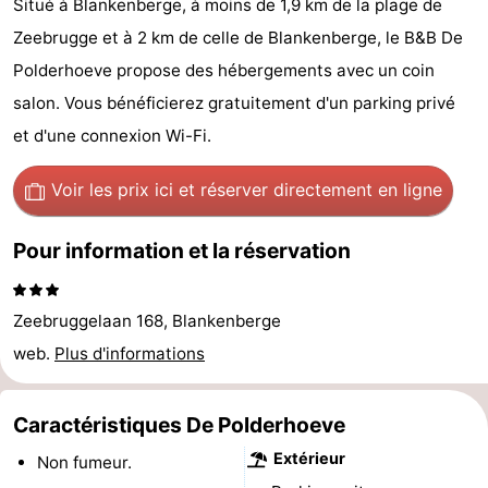
Situé à Blankenberge, à moins de 1,9 km de la plage de
Garden
Blankenberge
Chambre
Zeebrugge et à 2 km de celle de Blankenberge, le B&B De
Polderhoeve propose des hébergements avec un coin
d'hôtes
Chaumières
salon. Vous bénéficierez gratuitement d'un parking privé
-
et d'une connexion Wi-Fi.
Beachside
-
Voir les prix ici
et réserver directement en ligne
Blankenberger
-
Pour information et la réservation
Duinen
Center
Hôtels
Zeebruggelaan 168, Blankenberge
Parcs
Last
web.
Plus d'informations
De
minutes
Plages
Haan
Voir
Caractéristiques De Polderhoeve
Extérieur
Non fumeur.
et
Lieux