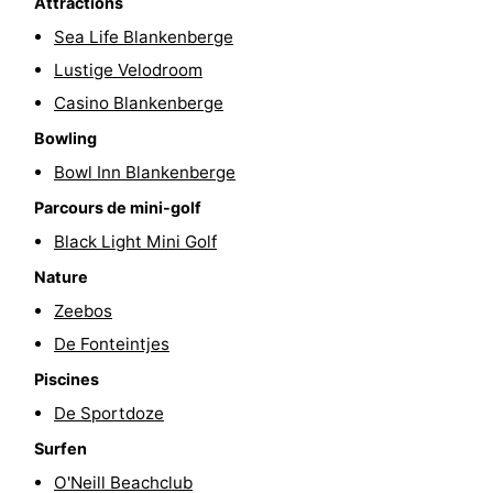
Attractions
jeux
Parcours
Centres
Sea Life Blankenberge
Lustige Velodroom
intérieures
de
de
Villages
Casino Blankenberge
mini-
bien-
&
Nature
Bowling
Bowl Inn Blankenberge
golf
être
villes
Sports
Parcours de mini-golf
-
Black Light Mini Golf
Nature
Piscines
-
Zeebos
Faire
-
De Fonteintjes
du
Randonnée
-
Piscines
De Sportdoze
vélo
Terrains
-
Surfen
de
Surfen
-
O'Neill Beachclub