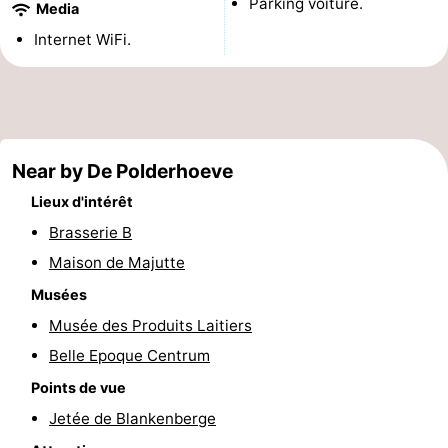
Parking voiture.
Media
faire
d'intérêt
-
Internet WiFi.
Musées
-
Monuments
-
Points
Attractions
Near by De Polderhoeve
Lieux d'intérêt
de
-
Brasserie B
vue
Croisières
-
Maison de Majutte
Musées
Fermes
-
Musée des Produits Laitiers
Terrains
-
Belle Epoque Centrum
de
Aires
-
Points de vue
Jetée de Blankenberge
jeux
de
Bowling
-