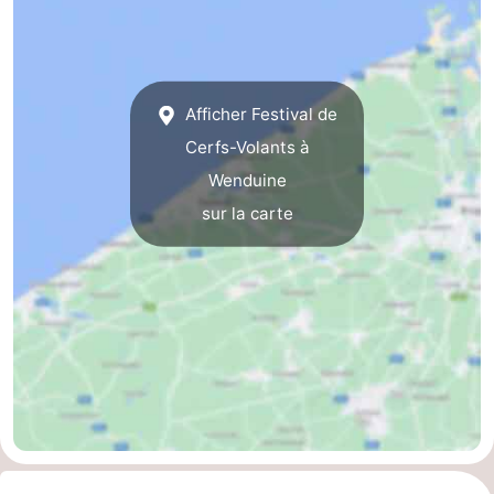
Vlaanderen
-
Nieuwvliet
-
Afficher Festival de
Sluis
-
Cerfs-Volants à
Wenduine
Cadzand
-
sur la carte
Nature
Flandre-
Het
Occidentale
-
Zwin
Bruges
-
Gand
-
Ypres
La
côte
-