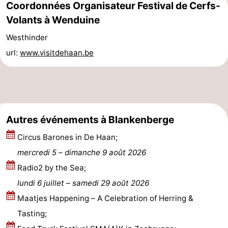
Coordonnées Organisateur Festival de Cerfs-
Nature
-
Volants à Wenduine
Westhinder
Het
Knokke-
-
url:
www.visitdehaan.be
Zwin
Heist
Zeebrugge
-
Wenduine
-
Le
-
Autres événements à Blankenberge
Coq
Bredene
-
Circus Barones in De Haan;
mercredi 5
–
dimanche 9 août 2026
Ostende
-
Radio2 by the Sea;
Middelkerke
-
lundi 6 juillet
–
samedi 29 août 2026
Maatjes Happening – A Celebration of Herring &
Westende
Météo
Tasting;
Contact