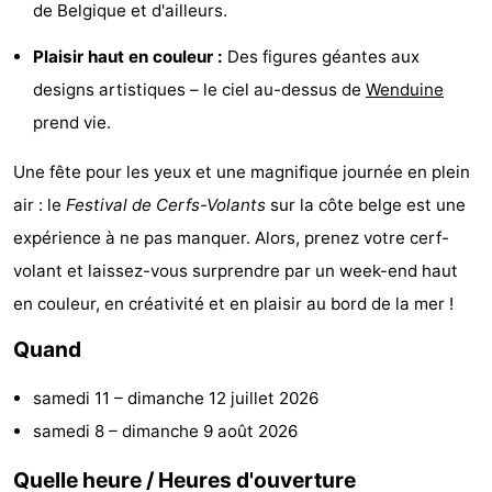
de Belgique et d'ailleurs.
jeux
Parcours
Centres
Plaisir haut en couleur :
Des figures géantes aux
intérieures
de
de
Villages
designs artistiques – le ciel au-dessus de
Wenduine
prend vie.
mini-
bien-
&
Nature
Une fête pour les yeux et une magnifique journée en plein
golf
être
villes
Sports
air : le
Festival de Cerfs-Volants
sur la côte belge est une
-
expérience à ne pas manquer. Alors, prenez votre cerf-
volant et laissez-vous surprendre par un week-end haut
Piscines
-
en couleur, en créativité et en plaisir au bord de la mer !
Faire
-
Quand
du
Randonnée
-
samedi 11
–
dimanche 12 juillet 2026
vélo
Terrains
-
samedi 8
–
dimanche 9 août 2026
de
Surfen
-
Quelle heure / Heures d'ouverture