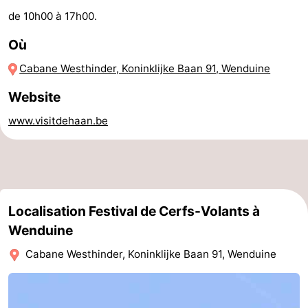
de 10h00 à 17h00.
golf
Equitation
Boire
Où
et
Événements
Cabane Westhinder, Koninklijke Baan 91, Wenduine
manger
Pratiques
Website
Forum
www.visitdehaan.be
Route
-
Stationnement
-
Localisation Festival de Cerfs-Volants à
Wenduine
Tram
Adresses
Cabane Westhinder, Koninklijke Baan 91, Wenduine
du
Médicales
Région
littoral
Zeeuws-