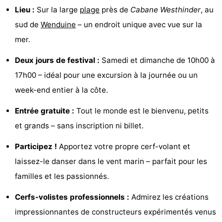
Lieu :
Sur la large
plage
près de
Cabane Westhinder
, au
faire
d'intérêt
-
sud de
Wenduine
– un endroit unique avec vue sur la
Musées
-
mer.
Monuments
-
Deux jours de festival :
Samedi et dimanche de 10h00 à
17h00 – idéal pour une excursion à la journée ou un
Points
Attractions
week-end entier à la côte.
de
-
Entrée gratuite :
Tout le monde est le bienvenu, petits
vue
Croisières
-
et grands – sans inscription ni billet.
Participez !
Apportez votre propre cerf-volant et
Fermes
-
laissez-le danser dans le vent marin – parfait pour les
Terrains
-
familles et les passionnés.
de
Aires
-
Cerfs-volistes professionnels :
Admirez les créations
impressionnantes de constructeurs expérimentés venus
jeux
de
Bowling
-