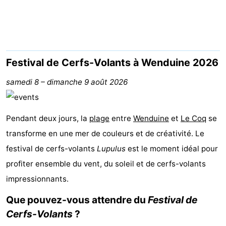
Garden
Blankenberge
Chambre
d'hôtes
Chaumières
-
Festival de Cerfs-Volants à Wenduine 2026
Beachside
-
samedi 8
–
dimanche 9 août 2026
Blankenberger
-
Pendant deux jours, la
plage
entre
Wenduine
et
Le Coq
se
Duinen
Center
Hôtels
transforme en une mer de couleurs et de créativité. Le
festival de cerfs-volants
Parcs
Last
Lupulus
est le moment idéal pour
profiter ensemble du vent, du soleil et de cerfs-volants
De
minutes
Plages
impressionnants.
Haan
Voir
Que pouvez-vous attendre du
Festival de
Cerfs-Volants
?
et
Lieux