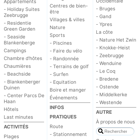
Occidentale
Appartements
Centres de bien-
- Bruges
- Holiday Suites
être
Zeebrugge
- Gand
Villages & villes
- Residentie
- Ypres
Nature
Green Garden
La côte
Sports
- Seaside
- Nature Het Zwin
Blankenberge
- Piscines
- Knokke-Heist
Campings
- Faire du vélo
- Zeebrugge
Chambre d'hôtes
- Randonnée
- Wenduine
Chaumières
- Terrains de golf
- Le Coq
- Beachside
- Surfen
- Bredene
- Blankenberger
- Equitation
- Ostende
Duinen
Boire et manger
- Middelkerke
- Center Parcs De
Événements
Haan
- Westende
INFOS
Hôtels
AUTRE
PRATIQUES
Last minutes
À propos de nous
Route
ACTIVITÉS
- Stationnement
Plages