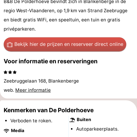
B&B De Polderhoeve bevindt zich in Blankenberge in de
Garden
Blankenberge
(&
Campings
regio West-Vlaanderen, op 1,9 km van Strand Zeebrugge
en biedt gratis WiFi, een speeltuin, een tuin en gratis
breakfasts)
Hotels
privéparkeren.
Vakantiehuizen
Bekijk hier de prijzen
en reserveer direct online
-
Voor informatie en reserveringen
Beachside
-
Blankenberger
-
Zeebruggelaan 168, Blankenberge
web.
Meer informatie
Duinen
Center
Last
Parcs
minutes
Strand
Kenmerken van De Polderhoeve
De
Zien
Buiten
Verboden te roken.
Autoparkeerplaats.
Media
Haan
&
Bezienswaardigheden