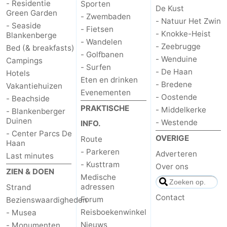
- Residentie
Sporten
De Kust
Green Garden
- Zwembaden
- Natuur Het Zwin
- Seaside
- Fietsen
- Knokke-Heist
Blankenberge
- Wandelen
- Zeebrugge
Bed (& breakfasts)
- Golfbanen
- Wenduine
Campings
- Surfen
- De Haan
Hotels
Eten en drinken
- Bredene
Vakantiehuizen
Evenementen
- Oostende
- Beachside
PRAKTISCHE
- Middelkerke
- Blankenberger
Duinen
- Westende
INFO.
- Center Parcs De
OVERIGE
Route
Haan
- Parkeren
Adverteren
Last minutes
- Kusttram
Over ons
ZIEN & DOEN
Medische
adressen
Strand
Contact
Forum
Bezienswaardigheden
Reisboekenwinkel
- Musea
Nieuws
- Monumenten