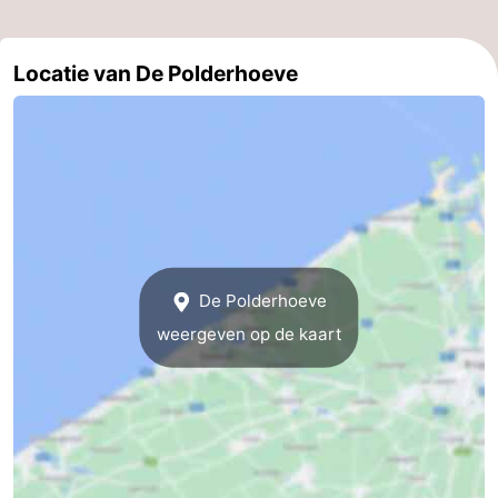
Zeeuws-
Locatie van De Polderhoeve
Vlaanderen
-
Nieuwvliet
-
Sluis
-
Cadzand
-
Natuur
West-
De Polderhoeve
weergeven op de kaart
Het
Vlaanderen
-
Zwin
Brugge
-
Gent
-
Ieper
De