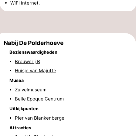
WiFi internet.
doen
-
Musea
-
Monumenten
-
Nabij De Polderhoeve
Uitkijkpunten
Attracties
Bezienswaardigheden
Brouwerij B
-
Huisje van Majutte
Rondvaarten
-
Musea
Zuivelmuseum
Boerderijen
-
Belle Epoque Centrum
Speeltuinen
-
Uitkijkpunten
Binnenspeeltuinen
-
Pier van Blankenberge
Attracties
Bowlen
-