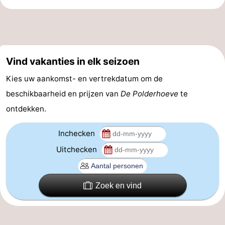
en
Evenementen
drinken
Praktisch
Vind vakanties in elk seizoen
Forum
Kies uw aankomst- en vertrekdatum om de
Route
beschikbaarheid en prijzen van
De Polderhoeve
te
-
ontdekken.
Parkeren
-
Inchecken
Uitchecken
Kusttram
Reisboekenwinkel
Nieuws
Zoek en vind
Medische
adressen
Regio