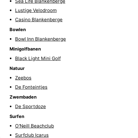
Sea Life Blankenberge
Minigolfbanen
Wellness
Lustige Velodroom
Casino Blankenberge
centra
Dorpen
Bowlen
&
Natuur
Bowl Inn Blankenberge
Minigolfbanen
Steden
Sporten
Black Light Mini Golf
-
Natuur
Zeebos
Zwembaden
-
De Fonteintjes
Fietsen
-
Zwembaden
Wandelen
-
De Sportdoze
Surfen
Golfbanen
-
O'Neill Beachclub
Surfen
Eten
Surfclub Icarus