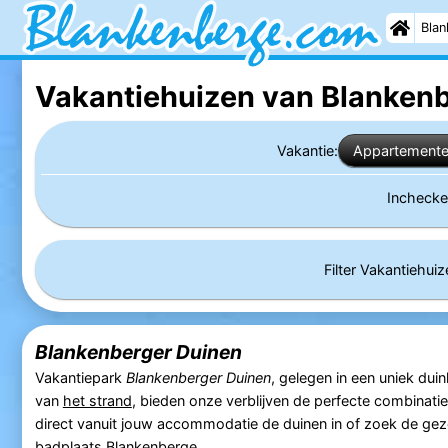
Blan
Vakantiehuizen van Blanken
Vakantie:
Appartement
Incheck
Filter Vakantiehui
Blankenberger Duinen
Vakantiepark
Blankenberger Duinen
, gelegen in een uniek du
van
het strand
, bieden onze verblijven de perfecte combinati
direct vanuit jouw accommodatie de duinen in of zoek de geze
badplaats
Blankenberge
.