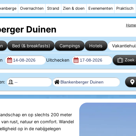
kenberge
Overnachten
Strand
Zien & doen
Evenementen
Praktisch
Home
berger Duinen
en
Bed (& breakfasts)
Campings
Hotels
Vakantiehu
en
Uitchecken
Zoek 
zen:
inlandschap en op slechts 200 meter
e van rust, natuur en comfort. Wandel
lligheid op in de nabijgelegen