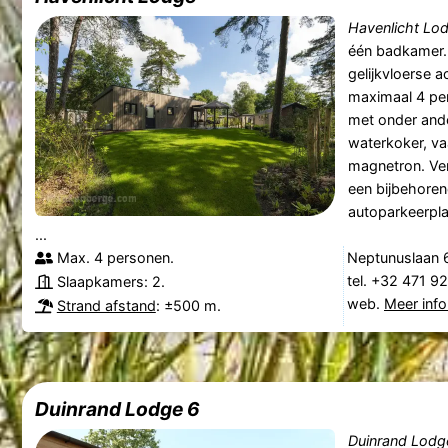
Havenlicht Lo
één badkamer. 
gelijkvloerse 
maximaal 4 per
met onder ande
waterkoker, v
magnetron. Ver
een bijbehoren
autoparkeerpla
...
Max. 4 personen.
Neptunuslaan 
tel. +32 471 9
Slaapkamers: 2.
web.
Meer info
Strand afstand
: ±500 m.
Duinrand Lodge 6
Duinrand Lodg