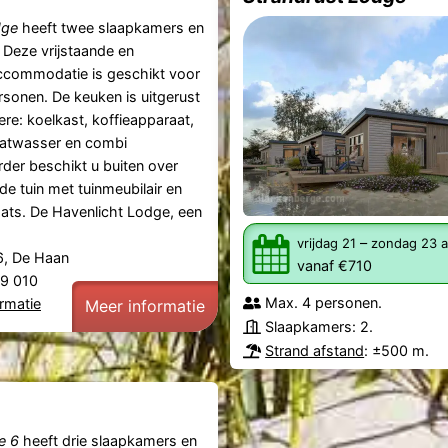
dge
heeft twee slaapkamers en
Deze vrijstaande en
accommodatie is geschikt voor
sonen. De keuken is uitgerust
re: koelkast, koffieapparaat,
aatwasser en combi
der beschikt u buiten over
de tuin met tuinmeubilair en
ats. De Havenlicht Lodge, een
–
vrijdag 21
zondag 23 
6, De Haan
vanaf €710
29 010
Max. 4 personen.
rmatie
Meer informatie
Slaapkamers: 2.
Strand afstand
: ±500 m.
e 6
heeft drie slaapkamers en