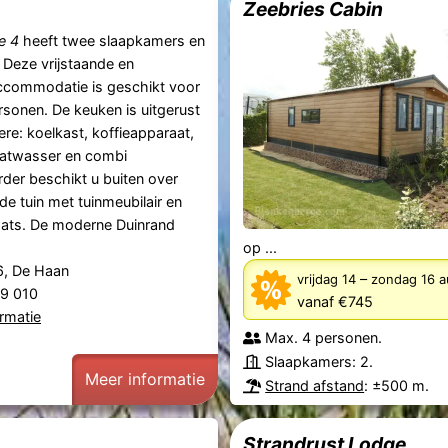
Zeebries Cabin
e 4
heeft twee slaapkamers en
Deze vrijstaande en
accommodatie is geschikt voor
sonen. De keuken is uitgerust
re: koelkast, koffieapparaat,
aatwasser en combi
der beschikt u buiten over
de tuin met tuinmeubilair en
aats. De moderne Duinrand
op ...
6, De Haan
–
vrijdag 14
zondag 16 
29 010
vanaf €745
rmatie
Max. 4 personen.
Slaapkamers: 2.
Meer informatie
Strand afstand
: ±500 m.
Strandrust Lodge