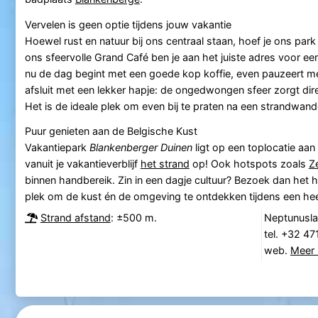
Vervelen is geen optie tijdens jouw vakantie
Hoewel rust en natuur bij ons centraal staan, hoef je ons park 
ons sfeervolle Grand Café ben je aan het juiste adres voor e
nu de dag begint met een goede kop koffie, even pauzeert me
afsluit met een lekker hapje: de ongedwongen sfeer zorgt dir
Het is de ideale plek om even bij te praten na een strandwand
Puur genieten aan de Belgische Kust
Vakantiepark
Blankenberger Duinen
ligt op een toplocatie aan
vanuit je vakantieverblijf
het strand
op! Ook hotspots zoals
Z
binnen handbereik. Zin in een dagje cultuur? Bezoek dan het 
plek om de kust én de omgeving te ontdekken tijdens een heer
Strand afstand
: ±500 m.
Neptunusla
tel. +32 4
web.
Meer 