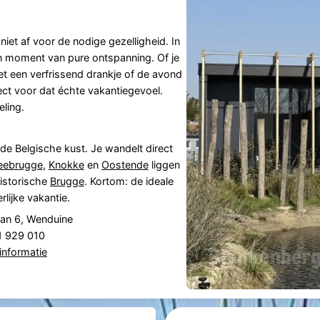
niet af voor de nodige gezelligheid. In
en moment van pure ontspanning. Of je
t een verfrissend drankje of de avond
ect voor dat échte vakantiegevoel.
eling.
 de Belgische kust. Je wandelt direct
eebrugge
,
Knokke
en
Oostende
liggen
historische
Brugge
. Kortom: de ideale
lijke vakantie.
an 6, Wenduine
71 929 010
informatie