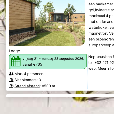
één badkamer. 
gelijkvloerse 
maximaal 4 per
met onder ande
waterkoker, v
magnetron. Ver
een bijbehoren
autoparkeerpl
Lodge ...
Neptunuslaan 
–
:
vrijdag 21
zondag 23 augustus 2026
tel. +32 471 9
vanaf €765
web.
Meer info
Max. 4 personen.
Slaapkamers: 3.
Strand afstand
: ±500 m.