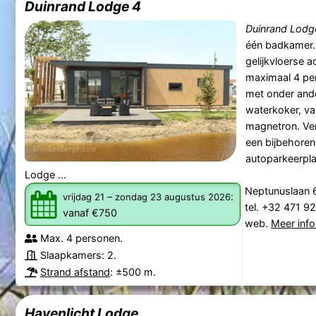
Duinrand Lodge 4
Duinrand Lodg
één badkamer. 
gelijkvloerse 
maximaal 4 per
met onder ande
waterkoker, v
magnetron. Ver
een bijbehoren
autoparkeerpl
Lodge ...
Neptunuslaan 
–
:
vrijdag 21
zondag 23 augustus 2026
tel. +32 471 9
vanaf €750
web.
Meer info
Max. 4 personen.
Slaapkamers: 2.
Strand afstand
: ±500 m.
Havenlicht Lodge