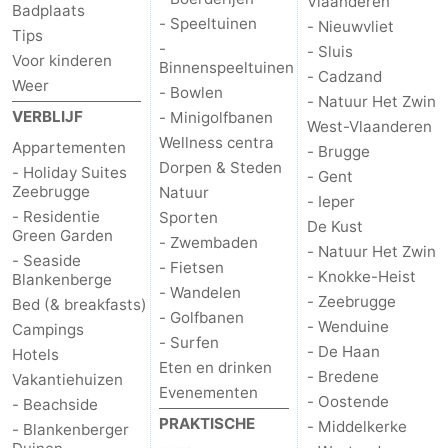
Vlaanderen
Badplaats
- Speeltuinen
Garden
Blankenberge
(&
Campings
- Nieuwvliet
Tips
-
- Sluis
Voor kinderen
Binnenspeeltuinen
breakfasts)
Hotels
- Cadzand
Weer
- Bowlen
- Natuur Het Zwin
Vakantiehuizen
VERBLIJF
- Minigolfbanen
West-Vlaanderen
Wellness centra
Appartementen
- Brugge
-
Dorpen & Steden
- Holiday Suites
- Gent
Zeebrugge
Natuur
- Ieper
Beachside
-
- Residentie
Sporten
De Kust
Green Garden
- Zwembaden
Blankenberger
-
- Natuur Het Zwin
- Seaside
- Fietsen
- Knokke-Heist
Blankenberge
- Wandelen
Duinen
Center
Last
- Zeebrugge
Bed (& breakfasts)
- Golfbanen
- Wenduine
Campings
Parcs
minutes
Strand
- Surfen
- De Haan
Hotels
Eten en drinken
- Bredene
Vakantiehuizen
De
Zien
Evenementen
- Oostende
- Beachside
PRAKTISCHE
- Middelkerke
- Blankenberger
Haan
&
Bezienswaardigheden