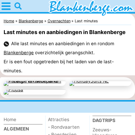
Home
Blankenberge
Home
Blankenberge
Overnachten
Last minutes
Last minutes en aanbiedingen in Blankenberge
Tips
Alle last minutes en aanbiedingen in en rondom
Voor
Blankenberge
overzichtelijk gerangschikt.
kinderen
Overnachten
Er is een fout opgetreden bij het laden van de last-
minutes.
Appartementen
-
Holiday
-
Suites
Residentie
-
Home
Attracties
DAGTRIPS
- Rondvaarten
ALGEMEEN
Zeebrugge
Green
Seaside
Bed
Zeeuws-
- Boerderijen