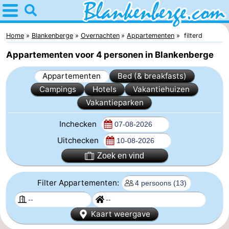
Home
Blankenberge
Home
Blankenberge
Overnachten
Appartementen
filterd
Appartementen voor 4 personen in Blankenberge
Tips
Appartementen
Bed (& breakfasts)
Voor
Campings
Hotels
Vakantiehuizen
Vakantieparken
kinderen
Overnachten
Inchecken
Appartementen
Uitchecken
-
Zoek en vind
Holiday
-
Filter Appartementen:
Suites
Residentie
-
Kaart weergave
Zeebrugge
Green
Seaside
Bed