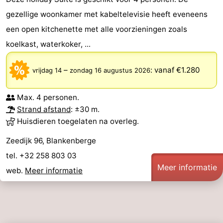
Minigolfbanen
Wellness
gezellige woonkamer met kabeltelevisie heeft eveneens
een open kitchenette met alle voorzieningen zoals
centra
Dorpen
koelkast, waterkoker, ...
&
Natuur
–
:
vanaf €1.280
vrijdag 14
zondag 16 augustus 2026
Steden
Sporten
Max. 4 personen.
-
Strand afstand
: ±30 m.
Huisdieren toegelaten na overleg.
Zwembaden
-
Zeedijk 96, Blankenberge
Fietsen
-
tel. +32 258 803 03
Meer informatie
web.
Meer informatie
Wandelen
-
Golfbanen
-
Surfen
Eten