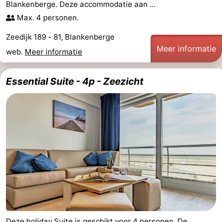
Blankenberge. Deze accommodatie aan ...
doen
-
Max. 4 personen.
Musea
-
Zeedijk 189 - 81, Blankenberge
Meer informatie
web.
Meer informatie
Monumenten
-
Uitkijkpunten
Attracties
Essential Suite - 4p - Zeezicht
-
Rondvaarten
-
Boerderijen
-
Speeltuinen
-
Binnenspeeltuinen
-
Bowlen
-
Deze holiday Suite is geschikt voor 4 personen. De