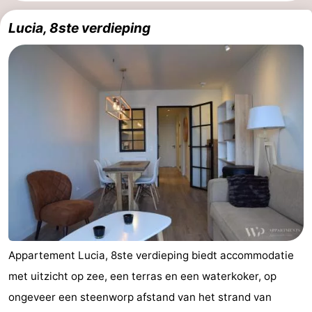
Garden
Blankenberge
(&
Campings
Lucia, 8ste verdieping
breakfasts)
Hotels
Vakantiehuizen
-
Beachside
-
Blankenberger
-
Duinen
Center
Last
Parcs
minutes
Strand
Appartement Lucia, 8ste verdieping biedt accommodatie
De
Zien
met uitzicht op zee, een terras en een waterkoker, op
ongeveer een steenworp afstand van het strand van
Haan
&
Bezienswaardigheden