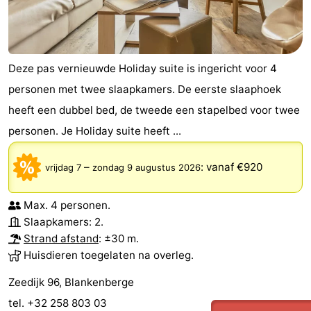
Kust
-
Natuur
-
Deze pas vernieuwde Holiday suite is ingericht voor 4
Het
Knokke-
-
personen met twee slaapkamers. De eerste slaaphoek
heeft een dubbel bed, de tweede een stapelbed voor twee
Zwin
Heist
Zeebrugge
-
personen. Je Holiday suite heeft ...
Wenduine
-
–
:
vanaf €920
vrijdag 7
zondag 9 augustus 2026
De
-
Max. 4 personen.
Haan
Bredene
-
Slaapkamers: 2.
Strand afstand
: ±30 m.
Oostende
-
Huisdieren toegelaten na overleg.
Middelkerke
-
Zeedijk 96, Blankenberge
tel. +32 258 803 03
Westende
Weer