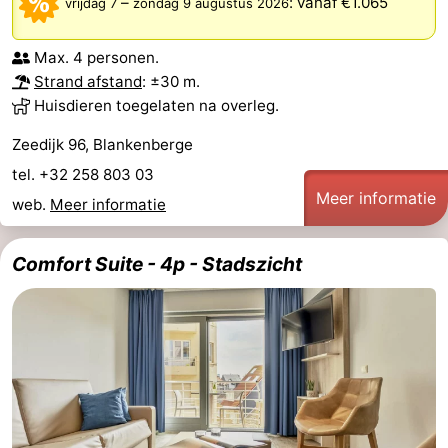
–
:
vanaf €1.065
vrijdag 7
zondag 9 augustus 2026
Zeeuws-
Max. 4 personen.
Vlaanderen
-
Strand afstand
: ±30 m.
Huisdieren toegelaten na overleg.
Nieuwvliet
-
Zeedijk 96, Blankenberge
Sluis
-
tel. +32 258 803 03
Meer informatie
web.
Meer informatie
Cadzand
-
Natuur
West-
Comfort Suite - 4p - Stadszicht
Het
Vlaanderen
-
Zwin
Brugge
-
Gent
-
Ieper
De