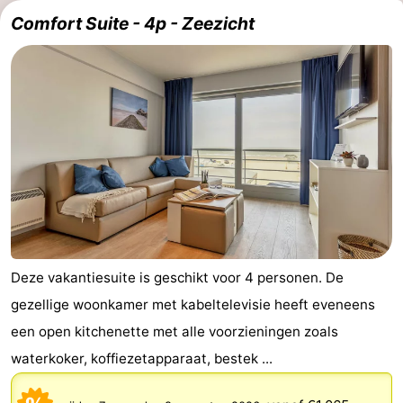
Comfort Suite - 4p - Zeezicht
en
Evenementen
drinken
Praktisch
Forum
Route
-
Parkeren
-
Kusttram
Reisboekenwinkel
Deze vakantiesuite is geschikt voor 4 personen. De
gezellige woonkamer met kabeltelevisie heeft eveneens
Nieuws
een open kitchenette met alle voorzieningen zoals
Medische
waterkoker, koffiezetapparaat, bestek ...
adressen
Regio