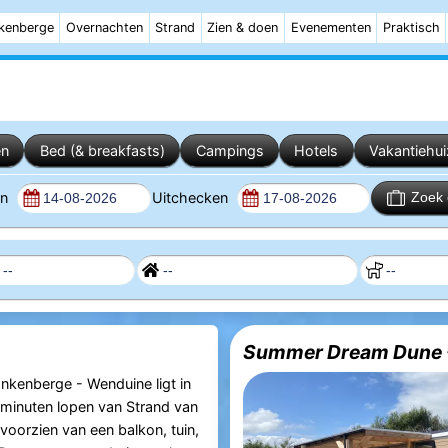
kenberge
Overnachten
Strand
Zien & doen
Evenementen
Praktisch
en
Bed (& breakfasts)
Campings
Hotels
Vakantiehu
en
Uitchecken
Zoek 
Summer Dream Dune 
nkenberge - Wenduine ligt in
minuten lopen van Strand van
voorzien van een balkon, tuin,