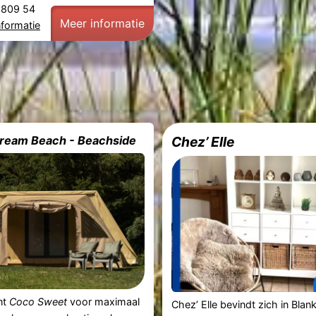
0 809 54
Meer informatie
nformatie
eam Beach - Beachside
Chez’ Elle
nt
Coco Sweet
voor maximaal
Chez’ Elle bevindt zich in Bla