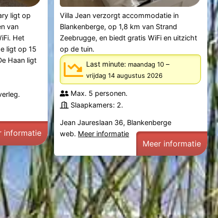
ry ligt op
Villa Jean verzorgt accommodatie in
en van
Blankenberge, op 1,8 km van Strand
iFi. Het
Zeebrugge, en biedt gratis WiFi en uitzicht
e ligt op 15
op de tuin.
e Haan ligt
Last minute:
–
maandag 10
vrijdag 14 augustus 2026
Max. 5 personen.
verleg.
Slaapkamers: 2.
Jean Jaureslaan 36, Blankenberge
 informatie
web.
Meer informatie
Meer informatie