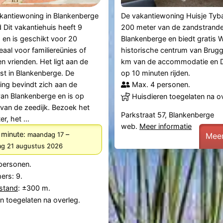
kantiewoning in Blankenberge
De vakantiewoning Huisje Tyba
d Dit vakantiehuis heeft 9
200 meter van de zandstrand
en is geschikt voor 20
Blankenberge en biedt gratis W
eaal voor familiereünies of
historische centrum van Brugg
n vrienden. Het ligt aan de
km van de accommodatie en D
st in Blankenberge. De
op 10 minuten rijden.
ng bevindt zich aan de
Max. 4 personen.
an Blankenberge en is op
Huisdieren toegelaten na o
van de zeedijk. Bezoek het
Parkstraat 57, Blankenberge
r, het ...
web.
Meer informatie
 minute:
–
maandag 17
Meer
dag 21 augustus 2026
personen.
ers: 9.
fstand
: ±300 m.
n toegelaten na overleg.