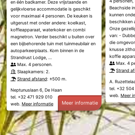
4 personen,
en één badkamer. Deze vrijstaande en
Beachside i
gelijkvloerse accommodatie is geschikt
kunnen onder
voor maximaal 4 personen. De keuken is
beschikken al
uitgerust met onder andere: koelkast,
Onze gezell
koffieapparaat, waterkoker en combi
van: - Dubb
magnetron. Verder beschikt u buiten over
die omgevor
een bijbehorende tuin met tuinmeubilair en
knusse zitho
autoparkeerplaats. Kom binnen in de
koffie appara
Strandrust Lodge, ...
Max. 4 p
Max. 4 personen.
Strand a
Slaapkamers: 2.
Strand afstand
: ±500 m.
A. Ruzettela
tel. +32 50
Neptunuslaan 6, De Haan
web.
Meer i
tel. +32 471 929 010
Meer informatie
web.
Meer informatie