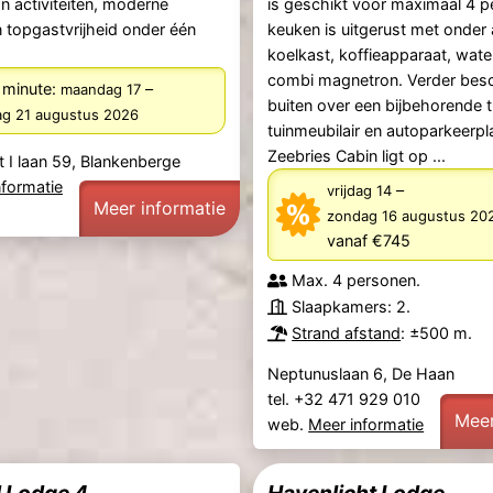
n activiteiten, moderne
is geschikt voor maximaal 4 p
en topgastvrijheid onder één
keuken is uitgerust met onder
koelkast, koffieapparaat, wat
combi magnetron. Verder besc
 minute:
–
maandag 17
buiten over een bijbehorende 
dag 21 augustus 2026
tuinmeubilair en autoparkeerpl
Zeebries Cabin ligt op ...
t I laan 59, Blankenberge
nformatie
–
vrijdag 14
Meer informatie
zondag 16 augustus 20
vanaf €745
Max. 4 personen.
Slaapkamers: 2.
Strand afstand
: ±500 m.
Neptunuslaan 6, De Haan
tel. +32 471 929 010
Meer
web.
Meer informatie
 Lodge 4
Havenlicht Lodge