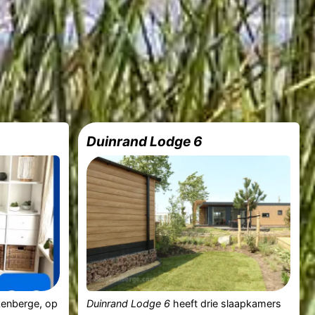
Duinrand Lodge 6
nkenberge, op
Duinrand Lodge 6
heeft drie slaapkamers