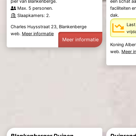
pier van Blankenberge.
een schat aa
Max. 5 personen.
faciliteiten 
dak.
Slaapkamers: 2.
Last
Charles Huysstraat 23, Blankenberge
vrij
web.
Meer informatie
Meer informatie
Koning Alber
web.
Meer i
Blankenberger Duinen
Duinrand