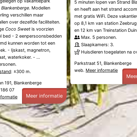
 gelegen op vakantiepark
5 minuten lopen van Strand Bl
n
Blankenberge
. Modellen
en heeft aan het strand acco
ling verschillen maar
met gratis WiFi. Deze vakantie
len over dezelfde faciliteiten.
op 8,1 km van station Zeebru
ige
Coco Sweet
is voorzien
en 12 km van Treinstation Dui
el bed - 2 eenpersoonsbedden
Max. 5 personen.
md kunnen worden tot een
Slaapkamers: 3.
ek. - Ijskast, magnetron,
Huisdieren toegelaten na o
at, waterkoker. - ...
Parkstraat 51, Blankenberge
ersonen.
web.
Meer informatie
fstand
: ±300 m.
Meer
an 191, Blankenberge
4 186 07
Meer informatie
nformatie