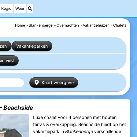
Regio
Weer
Home
Blankenberge
Overnachten
Vakantiehuizen
Chalets
izen
Vakantieparken
en vind
Kaart weergave
- Beachside
Luxe chalet voor 4 personen met houten
terras & overkapping. Beachside biedt op het
vakantiepark in
Blankenberge
verschillende