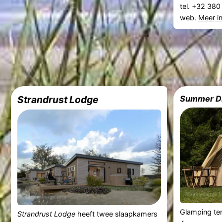
tel. +32 38
web.
Meer i
Strandrust Lodge
Summer Dr
Glamping te
Strandrust Lodge
heeft twee slaapkamers