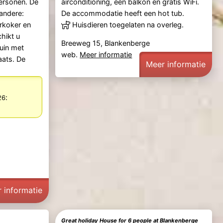
ersonen. De
airconditioning, een balkon en gratis WiFi.
 andere:
De accommodatie heeft een hot tub.
erkoker en
Huisdieren toegelaten na overleg.
hikt u
Breeweg 15, Blankenberge
tuin met
web.
Meer informatie
aats. De
Meer informatie
:
26
 informatie
Great holiday House for 6 people at Blankenberge