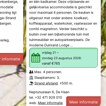
ankenberge,
en één badkamer. Deze vrijstaande en
mmodatie
gelijkvloerse accommodatie is geschikt
woning ligt
voor maximaal 4 personen. De keuken is
gge-Strand
uitgerust met onder andere: koelkast,
nbergen.
koffieapparaat, waterkoker, vaatwasser en
combi magnetron. Verder beschikt u
buiten over een bijbehorende tuin met
tuinmeubilair en autoparkeerplaats. De
verleg.
moderne Duinrand Lodge ...
–
vrijdag 21
:
zondag 23 augustus 2026
 informatie
vanaf €765
Max. 4 personen.
Slaapkamers: 3.
Strand afstand
: ±500 m.
Neptunuslaan 6, De Haan
tel. +32 471 929 010
Meer informatie
web.
Meer informatie