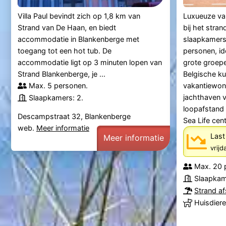
Villa Paul bevindt zich op 1,8 km van
Luxueuze va
Strand van De Haan, en biedt
bij het stran
accommodatie in Blankenberge met
slaapkamers 
toegang tot een hot tub. De
personen, id
accommodatie ligt op 3 minuten lopen van
grote groepe
Strand Blankenberge, je ...
Belgische ku
Max. 5 personen.
vakantiewoni
jachthaven v
Slaapkamers: 2.
loopafstand 
Descampstraat 32, Blankenberge
Sea Life cente
web.
Meer informatie
Last
Meer informatie
vrij
Max. 20 
Slaapkam
Strand a
Huisdiere