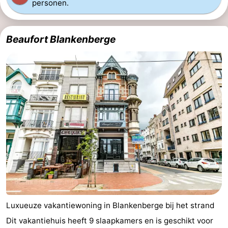
personen.
Minigolfbanen
Wellness
centra
Dorpen
Beaufort Blankenberge
&
Natuur
Steden
Sporten
-
Zwembaden
-
Fietsen
-
Wandelen
-
Golfbanen
-
Luxueuze vakantiewoning in Blankenberge bij het strand
Surfen
Eten
Dit vakantiehuis heeft 9 slaapkamers en is geschikt voor