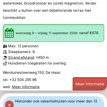
waterkoker, broodrooster en combi magnetron. Verder
doen
-
beschikt u buiten over een bijbehorende terras met
Musea
-
tuinmeubilair.
Monumenten
-
–
:
vanaf €676
woensdag 9
vrijdag 11 september 2026
Uitkijkpunten
Attracties
Max. 12 personen.
-
Slaapkamers: 6.
Strand afstand
: ±650 m.
Rondvaarten
-
Huisdieren toegelaten na overleg.
Boerderijen
-
Wenduinesteenweg 150, De Haan
tel. +32 504 295 96
Speeltuinen
-
Meer informatie
web.
Meer informatie
Binnenspeeltuinen
-
Hieronder ook vakantiehuizen voor meer dan 12
Bowlen
-
»