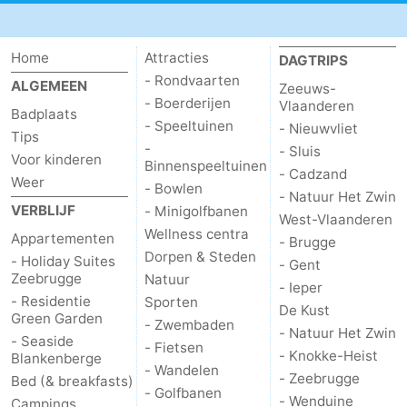
Kust
-
Home
Attracties
DAGTRIPS
Natuur
-
- Rondvaarten
ALGEMEEN
Zeeuws-
- Boerderijen
Vlaanderen
Het
Knokke-
-
Badplaats
- Speeltuinen
- Nieuwvliet
Tips
-
- Sluis
Zwin
Heist
Zeebrugge
-
Voor kinderen
Binnenspeeltuinen
- Cadzand
Weer
- Bowlen
Wenduine
-
- Natuur Het Zwin
VERBLIJF
- Minigolfbanen
West-Vlaanderen
Wellness centra
De
-
Appartementen
- Brugge
Dorpen & Steden
- Holiday Suites
- Gent
Haan
Bredene
-
Zeebrugge
Natuur
- Ieper
- Residentie
Sporten
De Kust
Oostende
-
Green Garden
- Zwembaden
- Natuur Het Zwin
- Seaside
- Fietsen
- Knokke-Heist
Middelkerke
-
Blankenberge
- Wandelen
- Zeebrugge
Bed (& breakfasts)
- Golfbanen
Westende
Weer
- Wenduine
Campings