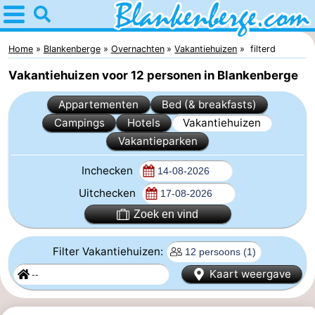
Home
Blankenberge
Home
Blankenberge
Overnachten
Vakantiehuizen
filterd
Vakantiehuizen voor 12 personen in Blankenberge
Tips
Appartementen
Bed (& breakfasts)
Voor
Campings
Hotels
Vakantiehuizen
Vakantieparken
kinderen
Overnachten
Inchecken
Appartementen
Uitchecken
-
Zoek en vind
Holiday
-
Filter Vakantiehuizen:
Suites
Residentie
-
Kaart weergave
Zeebrugge
Green
Seaside
Bed