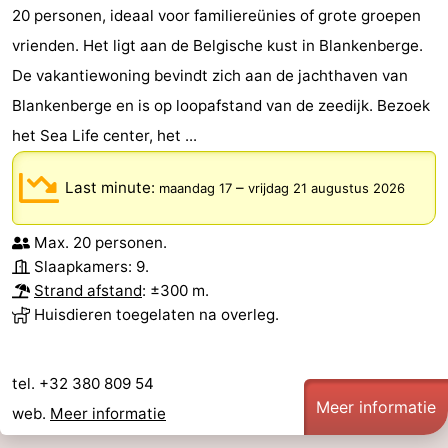
20 personen, ideaal voor familiereünies of grote groepen
en
Evenementen
vrienden. Het ligt aan de Belgische kust in Blankenberge.
drinken
Praktisch
De vakantiewoning bevindt zich aan de jachthaven van
Blankenberge en is op loopafstand van de zeedijk. Bezoek
Forum
het Sea Life center, het ...
Route
Last minute:
–
maandag 17
vrijdag 21 augustus 2026
-
Max. 20 personen.
Parkeren
-
Slaapkamers: 9.
Strand afstand
: ±300 m.
Kusttram
Reisboekenwinkel
Huisdieren toegelaten na overleg.
Nieuws
tel. +32 380 809 54
Medische
Meer informatie
web.
Meer informatie
adressen
Regio