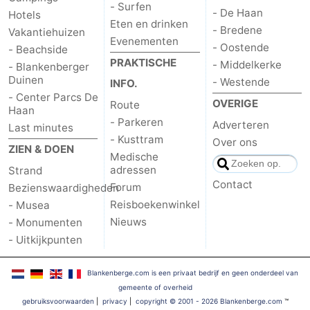
- Surfen
- De Haan
Hotels
Eten en drinken
Contact
- Bredene
Vakantiehuizen
Evenementen
- Oostende
- Beachside
PRAKTISCHE
- Middelkerke
- Blankenberger
Duinen
- Westende
INFO.
- Center Parcs De
OVERIGE
Route
Haan
- Parkeren
Adverteren
Last minutes
- Kusttram
Over ons
ZIEN & DOEN
Medische
adressen
Strand
Contact
Forum
Bezienswaardigheden
Reisboekenwinkel
- Musea
Nieuws
- Monumenten
- Uitkijkpunten
Blankenberge.com is een privaat bedrijf en geen onderdeel van
gemeente of overheid
gebruiksvoorwaarden
|
privacy
|
copyright © 2001 - 2026 Blankenberge.com
™