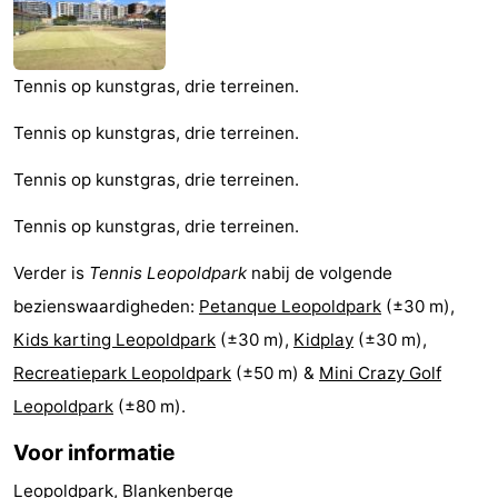
Garden
Blankenberge
(&
Campings
breakfasts)
Hotels
Tennis op kunstgras, drie terreinen.
Vakantiehuizen
Tennis op kunstgras, drie terreinen.
-
Tennis op kunstgras, drie terreinen.
Tennis op kunstgras, drie terreinen.
Beachside
-
Verder is
Tennis Leopoldpark
nabij de volgende
Blankenberger
-
bezienswaardigheden:
Petanque Leopoldpark
(±30 m),
Duinen
Center
Last
Kids karting Leopoldpark
(±30 m),
Kidplay
(±30 m),
Recreatiepark Leopoldpark
(±50 m) &
Mini Crazy Golf
Parcs
minutes
Strand
Leopoldpark
(±80 m).
De
Zien
Voor informatie
Haan
&
Bezienswaardigheden
Leopoldpark, Blankenberge