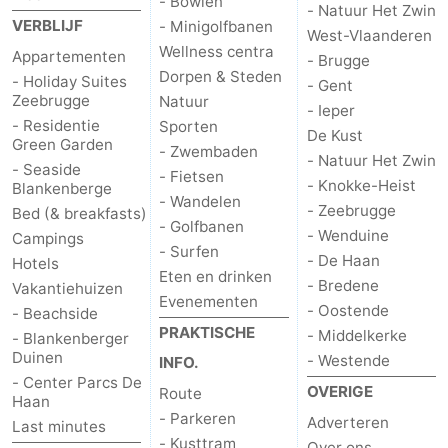
- Bowlen
- Natuur Het Zwin
VERBLIJF
- Minigolfbanen
Zeeuws-
West-Vlaanderen
Wellness centra
Appartementen
- Brugge
Dorpen & Steden
Vlaanderen
-
- Holiday Suites
- Gent
Zeebrugge
Natuur
- Ieper
Nieuwvliet
-
- Residentie
Sporten
De Kust
Green Garden
- Zwembaden
- Natuur Het Zwin
Sluis
-
- Seaside
- Fietsen
- Knokke-Heist
Blankenberge
- Wandelen
- Zeebrugge
Cadzand
-
Bed (& breakfasts)
- Golfbanen
- Wenduine
Campings
- Surfen
Natuur
West-
- De Haan
Hotels
Eten en drinken
- Bredene
Vakantiehuizen
Evenementen
Het
Vlaanderen
-
- Oostende
- Beachside
PRAKTISCHE
- Middelkerke
- Blankenberger
Zwin
Brugge
-
Duinen
- Westende
INFO.
- Center Parcs De
OVERIGE
Gent
-
Route
Haan
- Parkeren
Adverteren
Last minutes
Ieper
De
- Kusttram
Over ons