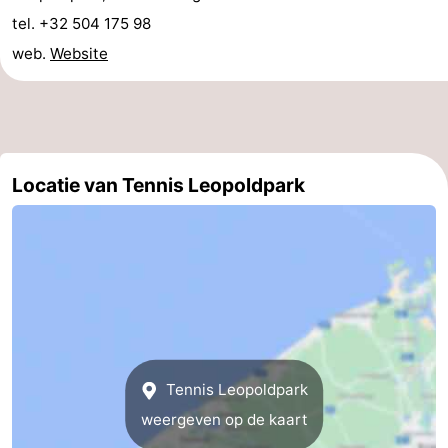
tel. +32 504 175 98
doen
-
web.
Website
Musea
-
Monumenten
-
Uitkijkpunten
Attracties
Locatie van Tennis Leopoldpark
-
Rondvaarten
-
Boerderijen
-
Speeltuinen
-
Binnenspeeltuinen
-
Tennis Leopoldpark
weergeven op de kaart
Bowlen
-