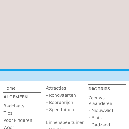
en
Evenementen
drinken
Praktisch
Forum
Route
-
Parkeren
-
Kusttram
Reisboekenwinkel
Home
Attracties
DAGTRIPS
- Rondvaarten
ALGEMEEN
Zeeuws-
Nieuws
- Boerderijen
Vlaanderen
Badplaats
- Speeltuinen
- Nieuwvliet
Medische
Tips
-
- Sluis
Voor kinderen
Binnenspeeltuinen
- Cadzand
adressen
Regio
Weer