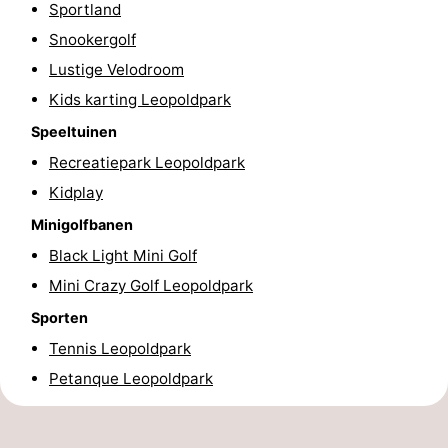
Sportland
Minigolfbanen
Wellness
Snookergolf
Lustige Velodroom
centra
Dorpen
Kids karting Leopoldpark
&
Natuur
Speeltuinen
Recreatiepark Leopoldpark
Steden
Sporten
Kidplay
-
Minigolfbanen
Zwembaden
-
Black Light Mini Golf
Mini Crazy Golf Leopoldpark
Fietsen
-
Sporten
Wandelen
-
Tennis Leopoldpark
Petanque Leopoldpark
Golfbanen
-
Surfen
Eten