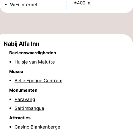
±400 m.
WiFi internet.
doen
-
Musea
-
Monumenten
-
Nabij Alfa Inn
Uitkijkpunten
Attracties
Bezienswaardigheden
-
Huisje van Majutte
Musea
Rondvaarten
-
Belle Epoque Centrum
Boerderijen
-
Monumenten
Paravang
Speeltuinen
-
Saltimbanque
Binnenspeeltuinen
-
Attracties
Casino Blankenberge
Bowlen
-