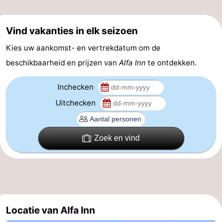
en
Evenementen
Vind vakanties in elk seizoen
drinken
Praktisch
Kies uw aankomst- en vertrekdatum om de
Forum
beschikbaarheid en prijzen van
Alfa Inn
te ontdekken.
Route
Inchecken
Uitchecken
-
Parkeren
-
Zoek en vind
Kusttram
Reisboekenwinkel
Nieuws
Medische
Locatie van Alfa Inn
adressen
Regio