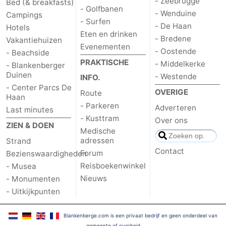
- Zeebrugge
Bed (& breakfasts)
- Golfbanen
- Wenduine
Campings
- Surfen
- De Haan
Hotels
Eten en drinken
- Bredene
Vakantiehuizen
Evenementen
- Oostende
- Beachside
PRAKTISCHE
- Middelkerke
- Blankenberger
Duinen
- Westende
INFO.
- Center Parcs De
OVERIGE
Route
Haan
- Parkeren
Adverteren
Last minutes
- Kusttram
Over ons
ZIEN & DOEN
Medische
adressen
Strand
Contact
Forum
Bezienswaardigheden
Reisboekenwinkel
- Musea
Nieuws
- Monumenten
- Uitkijkpunten
Blankenberge.com is een privaat bedrijf en geen onderdeel van
gemeente of overheid