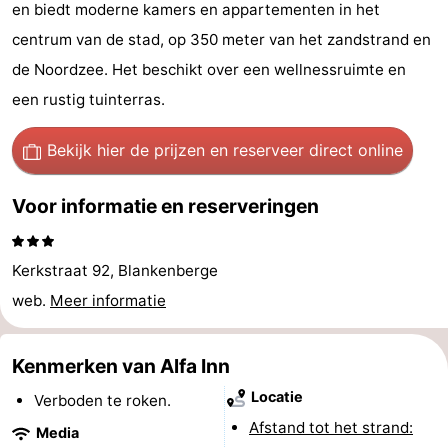
en biedt moderne kamers en appartementen in het
Garden
Blankenberge
(&
Campings
centrum van de stad, op 350 meter van het zandstrand en
breakfasts)
Hotels
de Noordzee. Het beschikt over een wellnessruimte en
een rustig tuinterras.
Vakantiehuizen
Bekijk hier de prijzen
en reserveer direct online
-
Voor informatie en reserveringen
Beachside
-
Blankenberger
-
Kerkstraat 92, Blankenberge
Duinen
Center
Last
web.
Meer informatie
Parcs
minutes
Strand
Kenmerken van Alfa Inn
De
Zien
Locatie
Verboden te roken.
Afstand tot het strand:
Haan
&
Bezienswaardigheden
Media