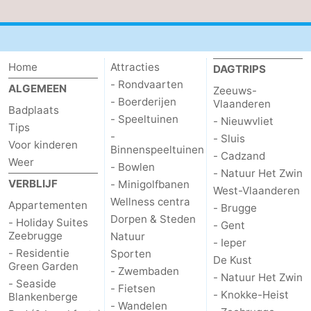
Contact
Home
Attracties
DAGTRIPS
- Rondvaarten
ALGEMEEN
Zeeuws-
- Boerderijen
Vlaanderen
Badplaats
- Speeltuinen
- Nieuwvliet
Tips
-
- Sluis
Voor kinderen
Binnenspeeltuinen
- Cadzand
Weer
- Bowlen
- Natuur Het Zwin
VERBLIJF
- Minigolfbanen
West-Vlaanderen
Wellness centra
Appartementen
- Brugge
Dorpen & Steden
- Holiday Suites
- Gent
Zeebrugge
Natuur
- Ieper
- Residentie
Sporten
De Kust
Green Garden
- Zwembaden
- Natuur Het Zwin
- Seaside
- Fietsen
- Knokke-Heist
Blankenberge
- Wandelen