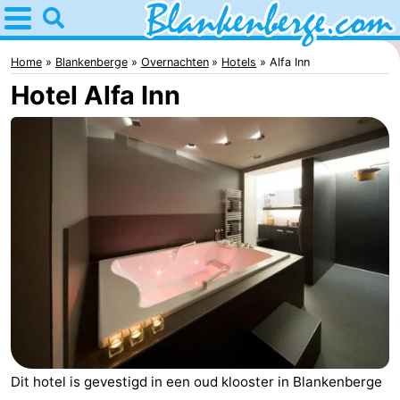
Home
Blankenberge
Home
Blankenberge
Overnachten
Hotels
Alfa Inn
Hotel Alfa Inn
Tips
Voor
kinderen
Overnachten
Appartementen
-
Holiday
-
Suites
Residentie
-
Zeebrugge
Green
Seaside
Bed
Dit hotel is gevestigd in een oud klooster in Blankenberge