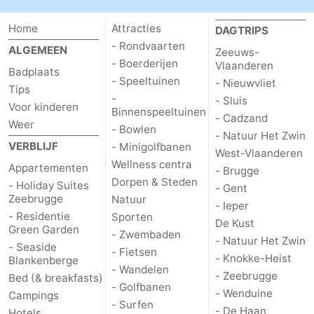
Home
Attracties
DAGTRIPS
- Rondvaarten
ALGEMEEN
Zeeuws-
- Boerderijen
Vlaanderen
Badplaats
- Speeltuinen
- Nieuwvliet
Tips
-
- Sluis
Voor kinderen
Binnenspeeltuinen
- Cadzand
Weer
- Bowlen
- Natuur Het Zwin
VERBLIJF
- Minigolfbanen
West-Vlaanderen
Wellness centra
Appartementen
- Brugge
Dorpen & Steden
- Holiday Suites
- Gent
Zeebrugge
Natuur
- Ieper
- Residentie
Sporten
De Kust
Green Garden
- Zwembaden
- Natuur Het Zwin
- Seaside
- Fietsen
- Knokke-Heist
Blankenberge
- Wandelen
- Zeebrugge
Bed (& breakfasts)
- Golfbanen
- Wenduine
Campings
- Surfen
- De Haan
Hotels