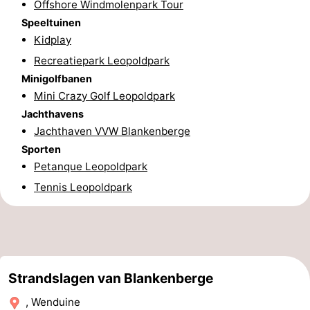
Offshore Windmolenpark Tour
Zeeuws-
Speeltuinen
Kidplay
Vlaanderen
-
Recreatiepark Leopoldpark
Minigolfbanen
Nieuwvliet
-
Mini Crazy Golf Leopoldpark
Jachthavens
Sluis
-
Jachthaven VVW Blankenberge
Cadzand
-
Sporten
Petanque Leopoldpark
Natuur
West-
Tennis Leopoldpark
Het
Vlaanderen
-
Zwin
Brugge
-
Gent
-
Strandslagen van Blankenberge
, Wenduine
Ieper
De