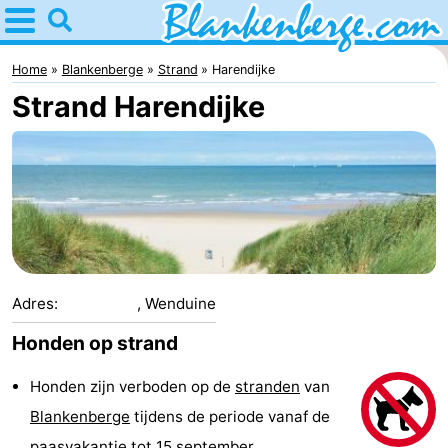
Home
Blankenberge
Home
Blankenberge
Strand
Harendijke
Strand Harendijke
Tips
Voor
kinderen
Overnachten
Appartementen
-
Adres:
, Wenduine
Holiday
-
Honden op strand
Suites
Residentie
-
Honden zijn verboden op de
stranden
van
Blankenberge
tijdens de periode vanaf de
Zeebrugge
Green
Seaside
Bed
paasvakantie tot 15 september.