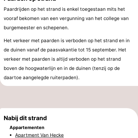
doen
-
Paardrijden op het strand is enkel toegestaan mits het
vooraf bekomen van een vergunning van het college van
Musea
-
burgemeester en schepenen.
Monumenten
-
Het verkeer met paarden is verboden op het strand en in
de duinen vanaf de paasvakantie tot 15 september. Het
Uitkijkpunten
Attracties
verkeer met paarden is altijd verboden op het strand
-
boven de hoogwaterlijn en in de duinen (tenzij op de
daartoe aangelegde ruiterpaden).
Rondvaarten
-
Boerderijen
-
Speeltuinen
-
Nabij dit strand
Binnenspeeltuinen
-
Appartementen
Bowlen
-
Apartment Van Hecke