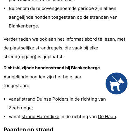
Garden
Blankenberge
(&
Campings
Buitenom deze bovengenoemde periode zijn alleen
aangelijnde honden toegestaan op de
stranden
van
breakfasts)
Hotels
Blankenberge
.
Vakantiehuizen
Verder raden we ook aan het informatiebord te lezen, met
-
de plaatselijke strandregels, die vaak bij elke
strand(opgang) is geplaatst.
Beachside
-
Dichtsbijzijnde hondenstrand bij Blankenberge
Blankenberger
-
Aangelijnde honden zijn het hele jaar
toegestaan:
Duinen
Center
Last
vanaf
strand Duinse Polders
in de richting van
Parcs
minutes
Strand
Zeebrugge
;
De
Zien
vanaf
strand Harendijke
in de richting van
De Haan
.
Haan
&
Bezienswaardigheden
Paarden op strand