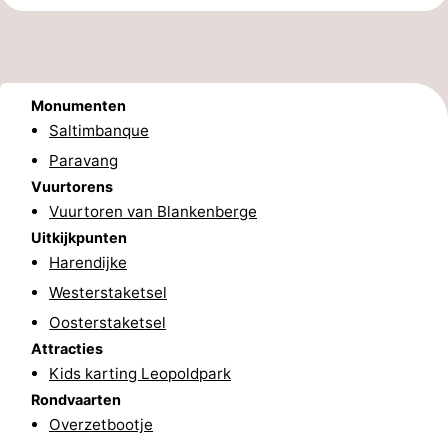
en
Evenementen
drinken
Praktisch
Monumenten
Forum
Saltimbanque
Paravang
Route
Vuurtorens
-
Vuurtoren van Blankenberge
Uitkijkpunten
Parkeren
-
Harendijke
Westerstaketsel
Kusttram
Reisboekenwinkel
Oosterstaketsel
Nieuws
Attracties
Kids karting Leopoldpark
Medische
Rondvaarten
Overzetbootje
adressen
Regio