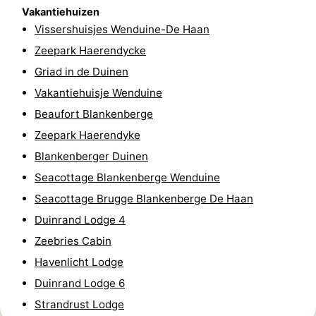
Vakantiehuizen
Minigolfbanen
Wellness
Vissershuisjes Wenduine-De Haan
Zeepark Haerendycke
centra
Dorpen
Griad in de Duinen
&
Natuur
Vakantiehuisje Wenduine
Beaufort Blankenberge
Steden
Sporten
Zeepark Haerendyke
-
Blankenberger Duinen
Seacottage Blankenberge Wenduine
Zwembaden
-
Seacottage Brugge Blankenberge De Haan
Fietsen
-
Duinrand Lodge 4
Zeebries Cabin
Wandelen
-
Havenlicht Lodge
Golfbanen
-
Duinrand Lodge 6
Strandrust Lodge
Surfen
Eten